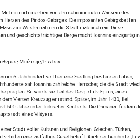
80 Metern und umgeben von den schimmernden Wassern des
 im Herzen des Pindos-Gebirges. Die imposanten Gebirgsketten
-Massiv im Westen rahmen die Stadt malerisch ein. Diese
n und geschichtsträchtiger Berge macht Ioannina einzigartig in
ευθέριος Μπέτσης/Pixabay
on im 6. Jahrhundert soll hier eine Siedlung bestanden haben,
hrhunderte sah Ioannina zahlreiche Herrscher, die die Stadt wied
rbe prägten. So wurde sie Teil des Despotats Epirus, eines
dem Vierten Kreuzzug entstand. Später, im Jahr 1430, fiel
ast 500 Jahre unter türkischer Kontrolle. Die Osmanen fördern d
uptstadt eines Vilâyets.
einer Stadt voller Kulturen und Religionen. Griechen, Türken,
d schufen eine vielfältige Gesellschaft. Auch der berühmte „Lö