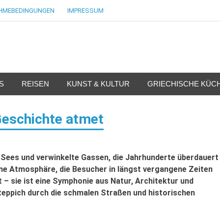
AHMEBEDINGUNGEN
IMPRESSUM
d Griechenland
S
REISEN
KUNST & KULTUR
GRIECHISCHE KÜC
 Geschichte atmet
ees und verwinkelte Gassen, die Jahrhunderte überdauert
ine Atmosphäre, die Besucher in längst vergangene Zeiten
t – sie ist eine Symphonie aus Natur, Architektur und
nteppich durch die schmalen Straßen und historischen