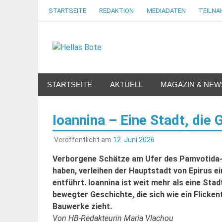
Zum
STARTSEITE
REDAKTION
MEDIADATEN
TEILN
Inhalt
springen
Hellas Bote
Taglich aktuelle Nachrichten für Deutschland un
STARTSEITE
AKTUELL
MAGAZIN & NEW
Ioannina – Eine Stadt, die
Veröffentlicht am
12. Juni 2026
Verborgene Schätze am Ufer des Pamvotida-S
haben, verleihen der Hauptstadt von Epirus e
entführt. Ioannina ist weit mehr als eine Stad
bewegter Geschichte, die sich wie ein Flicke
Bauwerke zieht.
Von HB-Redakteurin Maria Vlachou