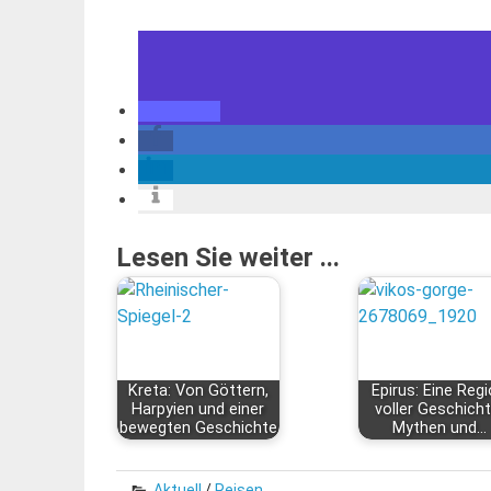
Lesen Sie weiter ...
Kreta: Von Göttern,
Epirus: Eine Reg
Harpyien und einer
voller Geschicht
bewegten Geschichte
Mythen und…
Aktuell
/
Reisen