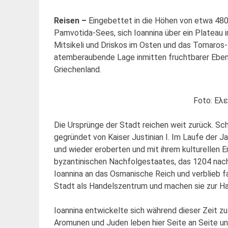
Reisen –
Eingebettet in die Höhen von etwa 4
Pamvotida-Sees, sich Ioannina über ein Plateau
Mitsikeli und Driskos im Osten und das Tomaros
atemberaubende Lage inmitten fruchtbarer Ebene
Griechenland.
Foto: Ελ
Die Ursprünge der Stadt reichen weit zurück. Sch
gegründet von Kaiser Justinian I. Im Laufe der Ja
und wieder eroberten und mit ihrem kulturellen E
byzantinischen Nachfolgestaates, das 1204 nach 
Ioannina an das Osmanische Reich und verblieb f
Stadt als Handelszentrum und machen sie zur Ha
Ioannina entwickelte sich während dieser Zeit zu 
Aromunen und Juden leben hier Seite an Seite un