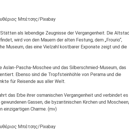
ευθέριος Μπέτσης/Pixabay
 Stätten als lebendige Zeugnisse der Vergangenheit. Die Altstad
findet, wird von den Mauern der alten Festung, dem „Frourio“,
he Museum, das eine Vielzahl kostbarer Exponate zeigt und die
ie Aslan-Pascha-Moschee und das Silberschmied-Museum, das
ntiert. Ebenso sind die Tropfsteinhöhle von Perama und die
kte für Reisende aus aller Welt.
wahrt das Erbe ihrer osmanischen Vergangenheit und verbindet es
n, gewundenen Gassen, die byzantinischen Kirchen und Moscheen
en einzigartigen Charme. (mv)
ευθέριος Μπέτσης/Pixabay