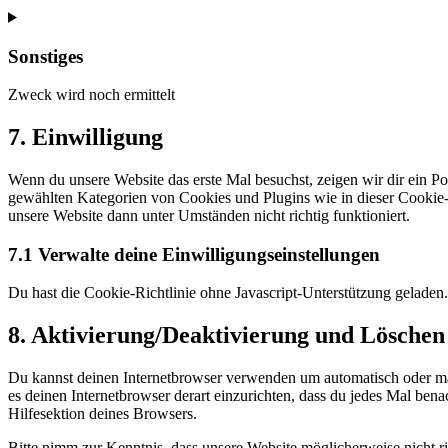
Consent
to
service
Sonstiges
wordpress
Zweck wird noch ermittelt
Consent
7. Einwilligung
to
service
Wenn du unsere Website das erste Mal besuchst, zeigen wir dir ein Po
sonstiges
gewählten Kategorien von Cookies und Plugins wie in dieser Cookie-
unsere Website dann unter Umständen nicht richtig funktioniert.
7.1 Verwalte deine Einwilligungseinstellungen
Du hast die Cookie-Richtlinie ohne Javascript-Unterstützung gelade
8. Aktivierung/Deaktivierung und Löschen
Du kannst deinen Internetbrowser verwenden um automatisch oder manu
es deinen Internetbrowser derart einzurichten, dass du jedes Mal bena
Hilfesektion deines Browsers.
Bitte nimm zur Kenntnis, dass unsere Website möglicherweise nicht ri