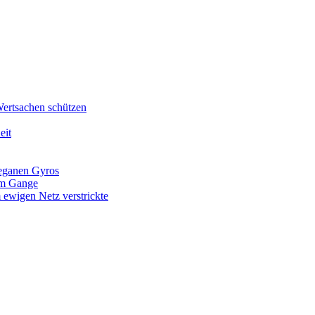
Wertsachen schützen
eit
veganen Gyros
 im Gange
 ewigen Netz verstrickte