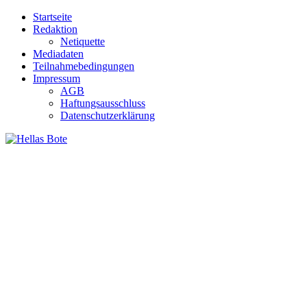
Zum
Startseite
Inhalt
Redaktion
springen
Netiquette
Mediadaten
Teilnahmebedingungen
Impressum
AGB
Haftungsausschluss
Datenschutzerklärung
Hellas Bote
Taglich aktuelle Nachrichten für Deutschland und Griechenland