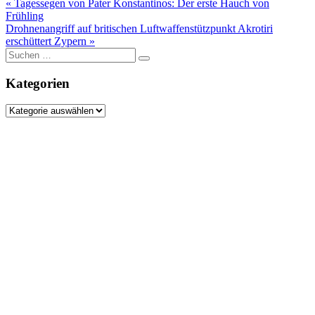
Beitragsnavigation
« Tagessegen von Pater Konstantinos: Der erste Hauch von
Frühling
Drohnenangriff auf britischen Luftwaffenstützpunkt Akrotiri
erschüttert Zypern »
Suche
nach:
Kategorien
Kategorien