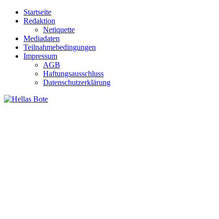
Zum
Startseite
Inhalt
Redaktion
springen
Netiquette
Mediadaten
Teilnahmebedingungen
Impressum
AGB
Haftungsausschluss
Datenschutzerklärung
Hellas Bote
Taglich aktuelle Nachrichten für Deutschland und Griechenland