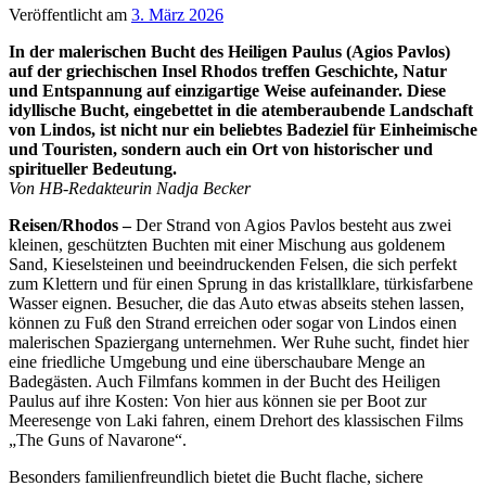
Veröffentlicht am
3. März 2026
In der malerischen Bucht des Heiligen Paulus (Agios Pavlos)
auf der griechischen Insel Rhodos treffen Geschichte, Natur
und Entspannung auf einzigartige Weise aufeinander. Diese
idyllische Bucht, eingebettet in die atemberaubende Landschaft
von Lindos, ist nicht nur ein beliebtes Badeziel für Einheimische
und Touristen, sondern auch ein Ort von historischer und
spiritueller Bedeutung.
Von HB-Redakteurin Nadja Becker
Reisen/Rhodos –
Der Strand von Agios Pavlos besteht aus zwei
kleinen, geschützten Buchten mit einer Mischung aus goldenem
Sand, Kieselsteinen und beeindruckenden Felsen, die sich perfekt
zum Klettern und für einen Sprung in das kristallklare, türkisfarbene
Wasser eignen. Besucher, die das Auto etwas abseits stehen lassen,
können zu Fuß den Strand erreichen oder sogar von Lindos einen
malerischen Spaziergang unternehmen. Wer Ruhe sucht, findet hier
eine friedliche Umgebung und eine überschaubare Menge an
Badegästen. Auch Filmfans kommen in der Bucht des Heiligen
Paulus auf ihre Kosten: Von hier aus können sie per Boot zur
Meeresenge von Laki fahren, einem Drehort des klassischen Films
„The Guns of Navarone“.
Besonders familienfreundlich bietet die Bucht flache, sichere