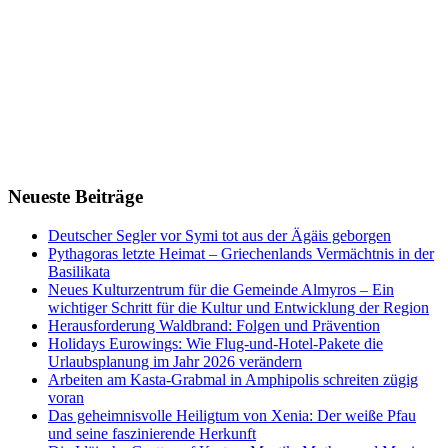
Neueste Beiträge
Deutscher Segler vor Symi tot aus der Ägäis geborgen
Pythagoras letzte Heimat – Griechenlands Vermächtnis in der
Basilikata
Neues Kulturzentrum für die Gemeinde Almyros – Ein
wichtiger Schritt für die Kultur und Entwicklung der Region
Herausforderung Waldbrand: Folgen und Prävention
Holidays Eurowings: Wie Flug-und-Hotel-Pakete die
Urlaubsplanung im Jahr 2026 verändern
Arbeiten am Kasta-Grabmal in Amphipolis schreiten zügig
voran
Das geheimnisvolle Heiligtum von Xenia: Der weiße Pfau
und seine faszinierende Herkunft