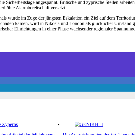
die Sicherheitslage angespannt. Britische und zyprische Stellen arbe
erhöhte Alarmbereitschaft versetzt.
mals wurde im Zuge der jüngsten Eskalation ein Ziel auf dem Territori
 Schaden kamen, wird in Nikosia und London als glücklicher Umstand ge
tärischer Einrichtungen in einer Phase wachsender regionaler Spannunge
chmelztiegel des Mittelmeers:
Die Auszeichnungen des 65. Thessalo