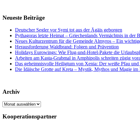
Neueste Beiträge
Deutscher Segler vor Symi tot aus der Ägäis geborgen
Pythagoras letzte Heimat – Griechenlands Vermächtnis in der B
Neues Kulturzentrum für die Gemeinde Almyros – Ein wichtiger
Herausforderung Waldbrand: Folgen und Prävention
Holidays Eurowings: Wie Flug-und-Hotel-Pakete die Urlaubsp
Arbeiten am Kasta-Grabmal in Amphipolis schreiten zügig vor
Das geheimnisvolle Heiligtum von Xenia: Der weiße Pfau und s
Die Idäische Grotte auf Kreta – Mystik, Mythos und Magie im H
Archiv
Archiv
Kooperationspartner