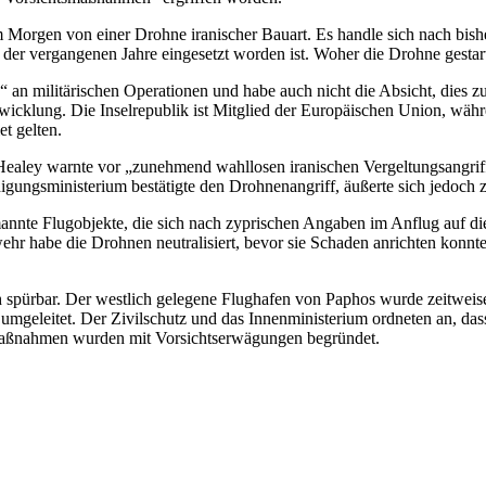
m Morgen von einer Drohne iranischer Bauart. Es handle sich nach bis
der vergangenen Jahre eingesetzt worden ist. Woher die Drohne gestart
se“ an militärischen Operationen und habe auch nicht die Absicht, dies 
icklung. Die Inselrepublik ist Mitglied der Europäischen Union, währe
t gelten.
n Healey warnte vor „zunehmend wahllosen iranischen Vergeltungsangr
digungsministerium bestätigte den Drohnenangriff, äußerte sich jedoc
nnte Flugobjekte, die sich nach zyprischen Angaben im Anflug auf die
ehr habe die Drohnen neutralisiert, bevor sie Schaden anrichten konnt
 spürbar. Der westlich gelegene Flughafen von Paphos wurde zeitweis
mgeleitet. Der Zivilschutz und das Innenministerium ordneten an, dass
 Maßnahmen wurden mit Vorsichtserwägungen begründet.