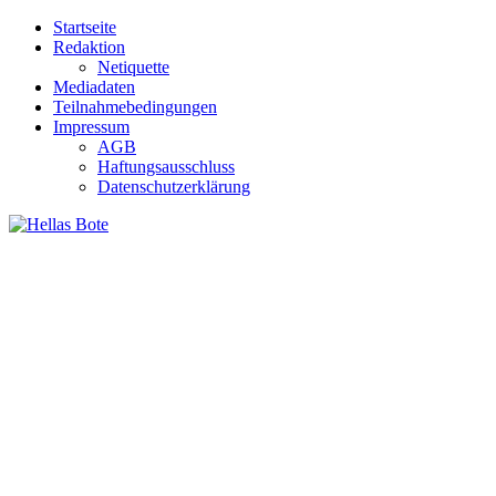
Zum
Startseite
Inhalt
Redaktion
springen
Netiquette
Mediadaten
Teilnahmebedingungen
Impressum
AGB
Haftungsausschluss
Datenschutzerklärung
Hellas Bote
Taglich aktuelle Nachrichten für Deutschland und Griechenland