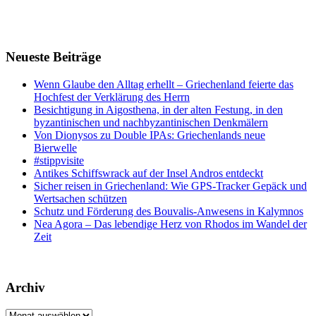
Neueste Beiträge
Wenn Glaube den Alltag erhellt – Griechenland feierte das
Hochfest der Verklärung des Herrn
Besichtigung in Aigosthena, in der alten Festung, in den
byzantinischen und nachbyzantinischen Denkmälern
Von Dionysos zu Double IPAs: Griechenlands neue
Bierwelle
#stippvisite
Antikes Schiffswrack auf der Insel Andros entdeckt
Sicher reisen in Griechenland: Wie GPS-Tracker Gepäck und
Wertsachen schützen
Schutz und Förderung des Bouvalis-Anwesens in Kalymnos
Nea Agora – Das lebendige Herz von Rhodos im Wandel der
Zeit
Archiv
Archiv