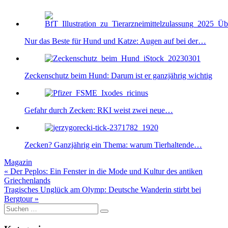
Nur das Beste für Hund und Katze: Augen auf bei der…
Zeckenschutz beim Hund: Darum ist er ganzjährig wichtig
Gefahr durch Zecken: RKI weist zwei neue…
Zecken? Ganzjährig ein Thema: warum Tierhaltende…
Magazin
Beitragsnavigation
« Der Peplos: Ein Fenster in die Mode und Kultur des antiken
Griechenlands
Tragisches Unglück am Olymp: Deutsche Wanderin stirbt bei
Bergtour »
Suche
nach: