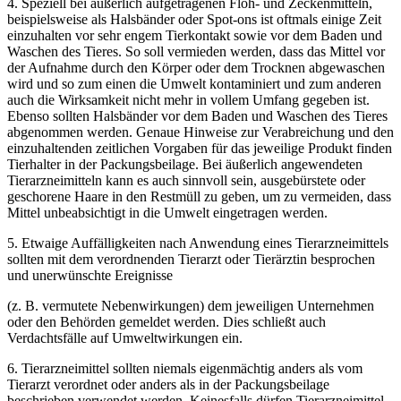
4. Speziell bei äußerlich aufgetragenen Floh- und Zeckenmitteln,
beispielsweise als Halsbänder oder Spot-ons ist oftmals einige Zeit
einzuhalten vor sehr engem Tierkontakt sowie vor dem Baden und
Waschen des Tieres. So soll vermieden werden, dass das Mittel vor
der Aufnahme durch den Körper oder dem Trocknen abgewaschen
wird und so zum einen die Umwelt kontaminiert und zum anderen
auch die Wirksamkeit nicht mehr in vollem Umfang gegeben ist.
Ebenso sollten Halsbänder vor dem Baden und Waschen des Tieres
abgenommen werden. Genaue Hinweise zur Verabreichung und den
einzuhaltenden zeitlichen Vorgaben für das jeweilige Produkt finden
Tierhalter in der Packungsbeilage. Bei äußerlich angewendeten
Tierarzneimitteln kann es auch sinnvoll sein, ausgebürstete oder
geschorene Haare in den Restmüll zu geben, um zu vermeiden, dass
Mittel unbeabsichtigt in die Umwelt eingetragen werden.
5. Etwaige Auffälligkeiten nach Anwendung eines Tierarzneimittels
sollten mit dem verordnenden Tierarzt oder Tierärztin besprochen
und unerwünschte Ereignisse
(z. B. vermutete Nebenwirkungen) dem jeweiligen Unternehmen
oder den Behörden gemeldet werden. Dies schließt auch
Verdachtsfälle auf Umweltwirkungen ein.
6. Tierarzneimittel sollten niemals eigenmächtig anders als vom
Tierarzt verordnet oder anders als in der Packungsbeilage
beschrieben verwendet werden. Keinesfalls dürfen Tierarzneimittel