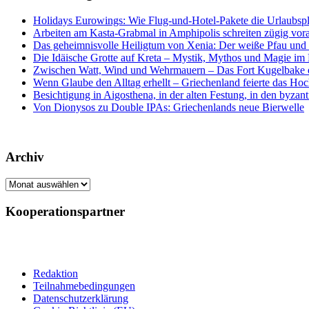
Holidays Eurowings: Wie Flug-und-Hotel-Pakete die Urlaubsp
Arbeiten am Kasta-Grabmal in Amphipolis schreiten zügig vor
Das geheimnisvolle Heiligtum von Xenia: Der weiße Pfau und s
Die Idäische Grotte auf Kreta – Mystik, Mythos und Magie im H
Zwischen Watt, Wind und Wehrmauern – Das Fort Kugelbake er
Wenn Glaube den Alltag erhellt – Griechenland feierte das Hoc
Besichtigung in Aigosthena, in der alten Festung, in den byz
Von Dionysos zu Double IPAs: Griechenlands neue Bierwelle
Archiv
Archiv
Kooperationspartner
Redaktion
Teilnahmebedingungen
Datenschutzerklärung