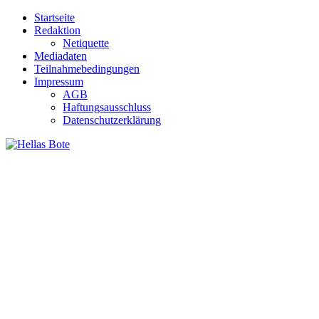
Zum
Startseite
Inhalt
Redaktion
springen
Netiquette
Mediadaten
Teilnahmebedingungen
Impressum
AGB
Haftungsausschluss
Datenschutzerklärung
Hellas Bote
Taglich aktuelle Nachrichten für Deutschland und Griechenland