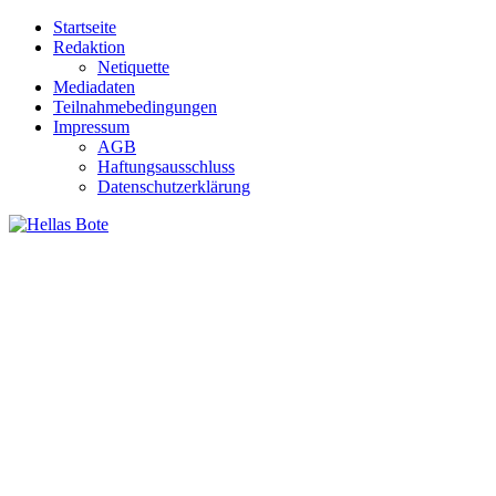
Zum
Startseite
Inhalt
Redaktion
springen
Netiquette
Mediadaten
Teilnahmebedingungen
Impressum
AGB
Haftungsausschluss
Datenschutzerklärung
Hellas Bote
Taglich aktuelle Nachrichten für Deutschland und Griechenland