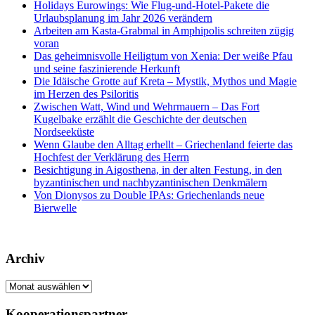
Holidays Eurowings: Wie Flug-und-Hotel-Pakete die
Urlaubsplanung im Jahr 2026 verändern
Arbeiten am Kasta-Grabmal in Amphipolis schreiten zügig
voran
Das geheimnisvolle Heiligtum von Xenia: Der weiße Pfau
und seine faszinierende Herkunft
Die Idäische Grotte auf Kreta – Mystik, Mythos und Magie
im Herzen des Psiloritis
Zwischen Watt, Wind und Wehrmauern – Das Fort
Kugelbake erzählt die Geschichte der deutschen
Nordseeküste
Wenn Glaube den Alltag erhellt – Griechenland feierte das
Hochfest der Verklärung des Herrn
Besichtigung in Aigosthena, in der alten Festung, in den
byzantinischen und nachbyzantinischen Denkmälern
Von Dionysos zu Double IPAs: Griechenlands neue
Bierwelle
Archiv
Archiv
Kooperationspartner