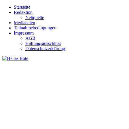
Zum
Startseite
Inhalt
Redaktion
springen
Netiquette
Mediadaten
Teilnahmebedingungen
Impressum
AGB
Haftungsausschluss
Datenschutzerklärung
Hellas Bote
Taglich aktuelle Nachrichten für Deutschland und Griechenland