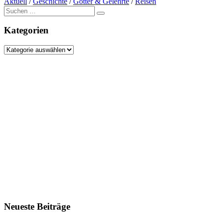
Aktuell
/
Geschichte
/
Götter & Gelehrte
/
Reisen
Suche
nach:
Kategorien
Kategorien
Neueste Beiträge