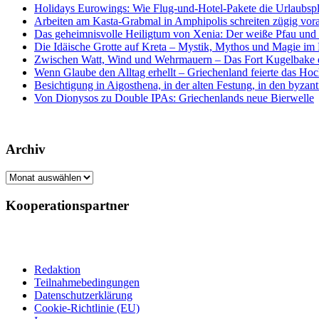
Holidays Eurowings: Wie Flug-und-Hotel-Pakete die Urlaubsp
Arbeiten am Kasta-Grabmal in Amphipolis schreiten zügig vor
Das geheimnisvolle Heiligtum von Xenia: Der weiße Pfau und s
Die Idäische Grotte auf Kreta – Mystik, Mythos und Magie im H
Zwischen Watt, Wind und Wehrmauern – Das Fort Kugelbake er
Wenn Glaube den Alltag erhellt – Griechenland feierte das Hoc
Besichtigung in Aigosthena, in der alten Festung, in den byz
Von Dionysos zu Double IPAs: Griechenlands neue Bierwelle
Archiv
Archiv
Kooperationspartner
Redaktion
Teilnahmebedingungen
Datenschutzerklärung
Cookie-Richtlinie (EU)