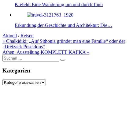
Krefeld: Eine Wanderung um und durch Linn
Erkundung der Geschichte und Architektur: Die…
Aktuell
/
Reisen
Beitragsnavigation
« Chalkidiki: „Auf Sithonia gründet man eine Familie“ oder der
„Dreizack Poseidons“
Athen: Ausstellung KOMPLETT KAFKA »
Suche
nach:
Kategorien
Kategorien