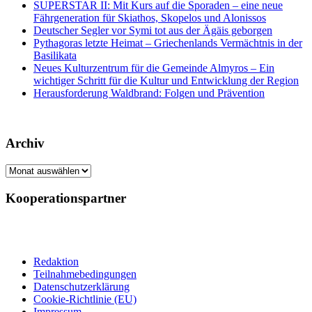
SUPERSTAR II: Mit Kurs auf die Sporaden – eine neue
Fährgeneration für Skiathos, Skopelos und Alonissos
Deutscher Segler vor Symi tot aus der Ägäis geborgen
Pythagoras letzte Heimat – Griechenlands Vermächtnis in der
Basilikata
Neues Kulturzentrum für die Gemeinde Almyros – Ein
wichtiger Schritt für die Kultur und Entwicklung der Region
Herausforderung Waldbrand: Folgen und Prävention
Archiv
Archiv
Kooperationspartner
Redaktion
Teilnahmebedingungen
Datenschutzerklärung
Cookie-Richtlinie (EU)
Impressum