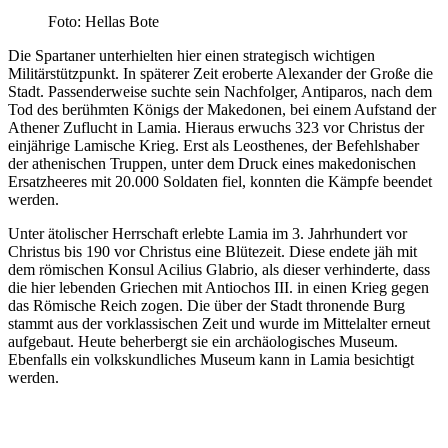
Foto: Hellas Bote
Die Spartaner unterhielten hier einen strategisch wichtigen
Militärstützpunkt. In späterer Zeit eroberte Alexander der Große die
Stadt. Passenderweise suchte sein Nachfolger, Antiparos, nach dem
Tod des berühmten Königs der Makedonen, bei einem Aufstand der
Athener Zuflucht in Lamia. Hieraus erwuchs 323 vor Christus der
einjährige Lamische Krieg. Erst als Leosthenes, der Befehlshaber
der athenischen Truppen, unter dem Druck eines makedonischen
Ersatzheeres mit 20.000 Soldaten fiel, konnten die Kämpfe beendet
werden.
Unter ätolischer Herrschaft erlebte Lamia im 3. Jahrhundert vor
Christus bis 190 vor Christus eine Blütezeit. Diese endete jäh mit
dem römischen Konsul Acilius Glabrio, als dieser verhinderte, dass
die hier lebenden Griechen mit Antiochos III. in einen Krieg gegen
das Römische Reich zogen. Die über der Stadt thronende Burg
stammt aus der vorklassischen Zeit und wurde im Mittelalter erneut
aufgebaut. Heute beherbergt sie ein archäologisches Museum.
Ebenfalls ein volkskundliches Museum kann in Lamia besichtigt
werden.