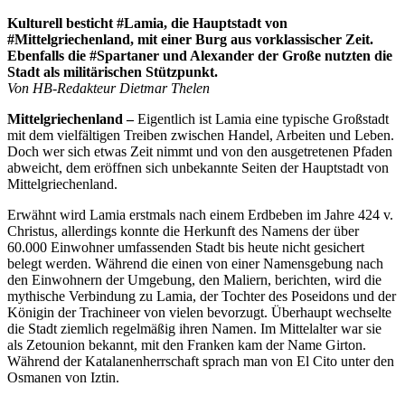
Kulturell besticht #Lamia, die Hauptstadt von
#Mittelgriechenland, mit einer Burg aus vorklassischer Zeit.
Ebenfalls die #Spartaner und Alexander der Große nutzten die
Stadt als militärischen Stützpunkt.
Von HB-Redakteur Dietmar Thelen
Mittelgriechenland –
Eigentlich ist Lamia eine typische Großstadt
mit dem vielfältigen Treiben zwischen Handel, Arbeiten und Leben.
Doch wer sich etwas Zeit nimmt und von den ausgetretenen Pfaden
abweicht, dem eröffnen sich unbekannte Seiten der Hauptstadt von
Mittelgriechenland.
Erwähnt wird Lamia erstmals nach einem Erdbeben im Jahre 424 v.
Christus, allerdings konnte die Herkunft des Namens der über
60.000 Einwohner umfassenden Stadt bis heute nicht gesichert
belegt werden. Während die einen von einer Namensgebung nach
den Einwohnern der Umgebung, den Maliern, berichten, wird die
mythische Verbindung zu Lamia, der Tochter des Poseidons und der
Königin der Trachineer von vielen bevorzugt. Überhaupt wechselte
die Stadt ziemlich regelmäßig ihren Namen. Im Mittelalter war sie
als Zetounion bekannt, mit den Franken kam der Name Girton.
Während der Katalanenherrschaft sprach man von El Cito unter den
Osmanen von Iztin.