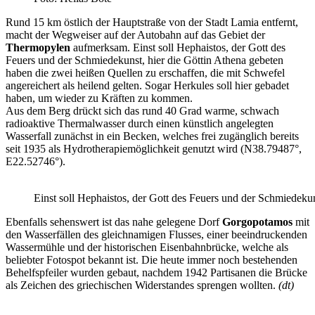
Rund 15 km östlich der Hauptstraße von der Stadt Lamia entfernt,
macht der Wegweiser auf der Autobahn auf das Gebiet der
Thermopylen
aufmerksam. Einst soll Hephaistos, der Gott des
Feuers und der Schmiedekunst, hier die Göttin Athena gebeten
haben die zwei heißen Quellen zu erschaffen, die mit Schwefel
angereichert als heilend gelten. Sogar Herkules soll hier gebadet
haben, um wieder zu Kräften zu kommen.
Aus dem Berg drückt sich das rund 40 Grad warme, schwach
radioaktive Thermalwasser durch einen künstlich angelegten
Wasserfall zunächst in ein Becken, welches frei zugänglich bereits
seit 1935 als Hydrotherapiemöglichkeit genutzt wird (N38.79487°,
E22.52746°).
Einst soll Hephaistos, der Gott des Feuers und der Schmiedekun
Ebenfalls sehenswert ist das nahe gelegene Dorf
Gorgopotamos
mit
den Wasserfällen des gleichnamigen Flusses, einer beeindruckenden
Wassermühle und der historischen Eisenbahnbrücke, welche als
beliebter Fotospot bekannt ist. Die heute immer noch bestehenden
Behelfspfeiler wurden gebaut, nachdem 1942 Partisanen die Brücke
als Zeichen des griechischen Widerstandes sprengen wollten.
(dt)