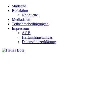
Zum
Startseite
Inhalt
Redaktion
springen
Netiquette
Mediadaten
Teilnahmebedingungen
Impressum
AGB
Haftungsausschluss
Datenschutzerklärung
Hellas Bote
Taglich aktuelle Nachrichten für Deutschland und Griechenland