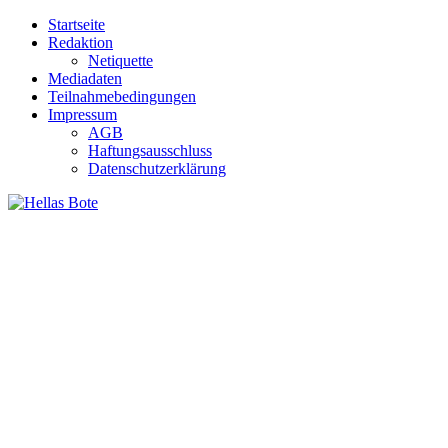
Zum
Startseite
Inhalt
Redaktion
springen
Netiquette
Mediadaten
Teilnahmebedingungen
Impressum
AGB
Haftungsausschluss
Datenschutzerklärung
Hellas Bote
Taglich aktuelle Nachrichten für Deutschland und Griechenland