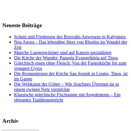
Neueste Beiträge
Schutz und Förderung des Bouvalis-Anwesens in Kalymnos
Nea Agora – Das lebendige Herz von Rhodos im Wandel der
Zeit
Manche Lungenwürmer sind auf Katzen spezialisiert
Die Kirche der Wunder: Panagía Evangelístria auf Tinos
Griechisch essen ohne Fleisch: Von der Fastenküche bis zum
veganen Gyros
Die Restaurierung der Kirche San Joseph in Loutra, Tinos, ist
im Gange
Die Webkunst der Götter – Wie Arachnes Übermut sie in
einem ewigen Netz verstrickte
Klassische griechische Fischsuppe mit Avgolemono – Ein
elegantes Traditionsgericht
Archiv