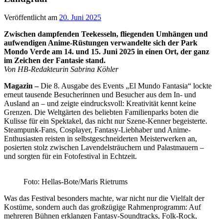
Veröffentlicht am
20. Juni 2025
Zwischen dampfenden Teekesseln, fliegenden Umhängen und
aufwendigen Anime-Rüstungen verwandelte sich der Park
Mondo Verde am 14. und 15. Juni 2025 in einen Ort, der ganz
im Zeichen der Fantasie stand.
Von HB-Redakteurin Sabrina Köhler
Magazin –
Die 8. Ausgabe des Events „El Mundo Fantasia“ lockte
erneut tausende Besucherinnen und Besucher aus dem In- und
Ausland an – und zeigte eindrucksvoll: Kreativität kennt keine
Grenzen. Die Weltgärten des beliebten Familienparks boten die
Kulisse für ein Spektakel, das nicht nur Szene-Kenner begeisterte.
Steampunk-Fans, Cosplayer, Fantasy-Liebhaber und Anime-
Enthusiasten reisten in selbstgeschneiderten Meisterwerken an,
posierten stolz zwischen Lavendelsträuchern und Palastmauern –
und sorgten für ein Fotofestival in Echtzeit.
Foto: Hellas-Bote/Maris Rietrums
Was das Festival besonders machte, war nicht nur die Vielfalt der
Kostüme, sondern auch das großzügige Rahmenprogramm: Auf
mehreren Bühnen erklangen Fantasy-Soundtracks, Folk-Rock,