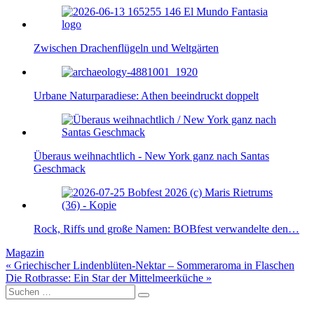
Zwischen Drachenflügeln und Weltgärten
Urbane Naturparadiese: Athen beeindruckt doppelt
Überaus weihnachtlich - New York ganz nach Santas
Geschmack
Rock, Riffs und große Namen: BOBfest verwandelte den…
Magazin
Beitragsnavigation
« Griechischer Lindenblüten-Nektar – Sommeraroma in Flaschen
Die Rotbrasse: Ein Star der Mittelmeerküche »
Suche
nach: