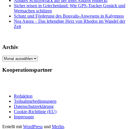
Antikes Schiffswrack auf der Insel Andros entdeckt
Sicher reisen in Griechenland: Wie GPS-Tracker Gepäck und
Wertsachen schützen
Schutz und Förderung des Bouvalis-Anwesens in Kalymnos
Nea Agora – Das lebendige Herz von Rhodos im Wandel der
Zeit
Archiv
Archiv
Kooperationspartner
Redaktion
Teilnahmebedingungen
Datenschutzerklärung
Cookie-Richtlinie (EU)
Impressum
Erstellt mit
WordPress
und
Merlin
.