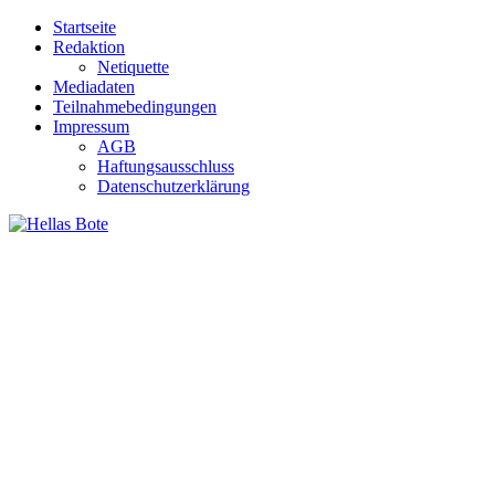
Zum
Startseite
Inhalt
Redaktion
springen
Netiquette
Mediadaten
Teilnahmebedingungen
Impressum
AGB
Haftungsausschluss
Datenschutzerklärung
Hellas Bote
Taglich aktuelle Nachrichten für Deutschland und Griechenland