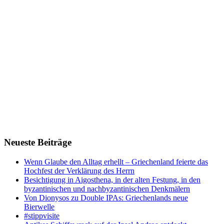
Neueste Beiträge
Wenn Glaube den Alltag erhellt – Griechenland feierte das
Hochfest der Verklärung des Herrn
Besichtigung in Aigosthena, in der alten Festung, in den
byzantinischen und nachbyzantinischen Denkmälern
Von Dionysos zu Double IPAs: Griechenlands neue
Bierwelle
#stippvisite