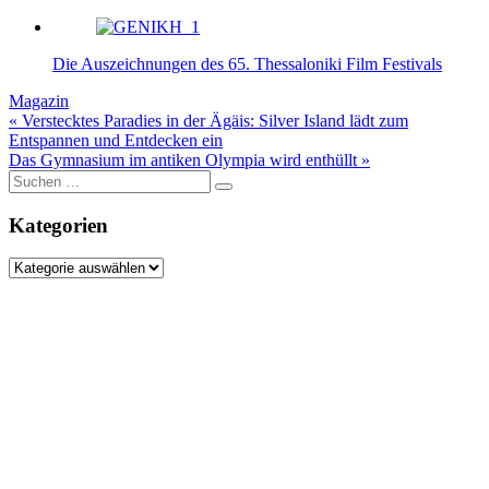
Die Auszeichnungen des 65. Thessaloniki Film Festivals
Magazin
Beitragsnavigation
« Verstecktes Paradies in der Ägäis: Silver Island lädt zum
Entspannen und Entdecken ein
Das Gymnasium im antiken Olympia wird enthüllt »
Suche
nach:
Kategorien
Kategorien