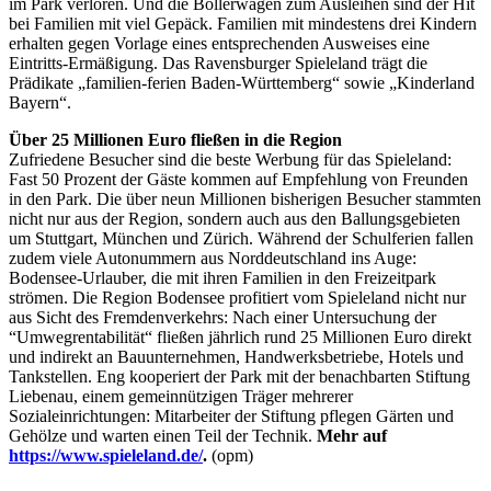
im Park verloren. Und die Bollerwagen zum Ausleihen sind der Hit
bei Familien mit viel Gepäck. Familien mit mindestens drei Kindern
erhalten gegen Vorlage eines entsprechenden Ausweises eine
Eintritts-Ermäßigung. Das Ravensburger Spieleland trägt die
Prädikate „familien-ferien Baden-Württemberg“ sowie „Kinderland
Bayern“.
Über 25 Millionen Euro fließen in die Region
Zufriedene Besucher sind die beste Werbung für das Spieleland:
Fast 50 Prozent der Gäste kommen auf Empfehlung von Freunden
in den Park. Die über neun Millionen bisherigen Besucher stammten
nicht nur aus der Region, sondern auch aus den Ballungsgebieten
um Stuttgart, München und Zürich. Während der Schulferien fallen
zudem viele Autonummern aus Norddeutschland ins Auge:
Bodensee-Urlauber, die mit ihren Familien in den Freizeitpark
strömen. Die Region Bodensee profitiert vom Spieleland nicht nur
aus Sicht des Fremdenverkehrs: Nach einer Untersuchung der
“Umwegrentabilität“ fließen jährlich rund 25 Millionen Euro direkt
und indirekt an Bauunternehmen, Handwerksbetriebe, Hotels und
Tankstellen. Eng kooperiert der Park mit der benachbarten Stiftung
Liebenau, einem gemeinnützigen Träger mehrerer
Sozialeinrichtungen: Mitarbeiter der Stiftung pflegen Gärten und
Gehölze und warten einen Teil der Technik.
Mehr auf
https://www.spieleland.de/
.
(opm)