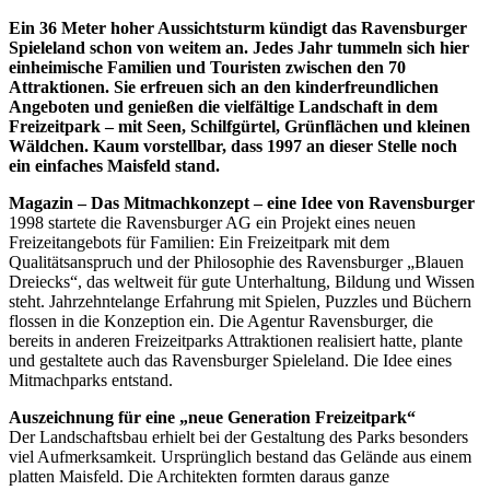
Ein 36 Meter hoher Aussichtsturm kündigt das Ravensburger
Spieleland schon von weitem an. Jedes Jahr tummeln sich hier
einheimische Familien und Touristen zwischen den 70
Attraktionen. Sie erfreuen sich an den kinderfreundlichen
Angeboten und genießen die vielfältige Landschaft in dem
Freizeitpark – mit Seen, Schilfgürtel, Grünflächen und kleinen
Wäldchen. Kaum vorstellbar, dass 1997 an dieser Stelle noch
ein einfaches Maisfeld stand.
Magazin – Das Mitmachkonzept – eine Idee von Ravensburger
1998 startete die Ravensburger AG ein Projekt eines neuen
Freizeitangebots für Familien: Ein Freizeitpark mit dem
Qualitätsanspruch und der Philosophie des Ravensburger „Blauen
Dreiecks“, das weltweit für gute Unterhaltung, Bildung und Wissen
steht. Jahrzehntelange Erfahrung mit Spielen, Puzzles und Büchern
flossen in die Konzeption ein. Die Agentur Ravensburger, die
bereits in anderen Freizeitparks Attraktionen realisiert hatte, plante
und gestaltete auch das Ravensburger Spieleland. Die Idee eines
Mitmachparks entstand.
Auszeichnung für eine „neue Generation Freizeitpark“
Der Landschaftsbau erhielt bei der Gestaltung des Parks besonders
viel Aufmerksamkeit. Ursprünglich bestand das Gelände aus einem
platten Maisfeld. Die Architekten formten daraus ganze