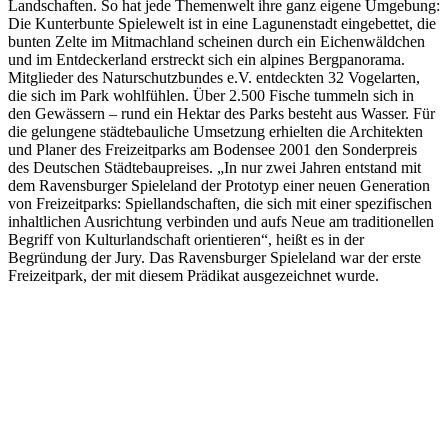
Landschaften. So hat jede Themenwelt ihre ganz eigene Umgebung:
Die Kunterbunte Spielewelt ist in eine Lagunenstadt eingebettet, die
bunten Zelte im Mitmachland scheinen durch ein Eichenwäldchen
und im Entdeckerland erstreckt sich ein alpines Bergpanorama.
Mitglieder des Naturschutzbundes e.V. entdeckten 32 Vogelarten,
die sich im Park wohlfühlen. Über 2.500 Fische tummeln sich in
den Gewässern – rund ein Hektar des Parks besteht aus Wasser. Für
die gelungene städtebauliche Umsetzung erhielten die Architekten
und Planer des Freizeitparks am Bodensee 2001 den Sonderpreis
des Deutschen Städtebaupreises. „In nur zwei Jahren entstand mit
dem Ravensburger Spieleland der Prototyp einer neuen Generation
von Freizeitparks: Spiellandschaften, die sich mit einer spezifischen
inhaltlichen Ausrichtung verbinden und aufs Neue am traditionellen
Begriff von Kulturlandschaft orientieren“, heißt es in der
Begründung der Jury. Das Ravensburger Spieleland war der erste
Freizeitpark, der mit diesem Prädikat ausgezeichnet wurde.