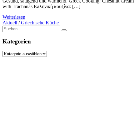
Gesund, sättigend und wärmend. Greek Cooking: Chestnut Cream
with Trachanás Ελληνική κουζίνα: […]
Weiterlesen
Aktuell
/
Griechische Küche
Suche
nach:
Kategorien
Kategorien