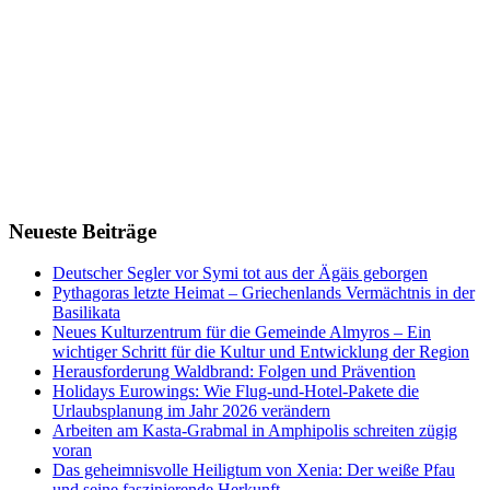
Neueste Beiträge
Deutscher Segler vor Symi tot aus der Ägäis geborgen
Pythagoras letzte Heimat – Griechenlands Vermächtnis in der
Basilikata
Neues Kulturzentrum für die Gemeinde Almyros – Ein
wichtiger Schritt für die Kultur und Entwicklung der Region
Herausforderung Waldbrand: Folgen und Prävention
Holidays Eurowings: Wie Flug-und-Hotel-Pakete die
Urlaubsplanung im Jahr 2026 verändern
Arbeiten am Kasta-Grabmal in Amphipolis schreiten zügig
voran
Das geheimnisvolle Heiligtum von Xenia: Der weiße Pfau
und seine faszinierende Herkunft