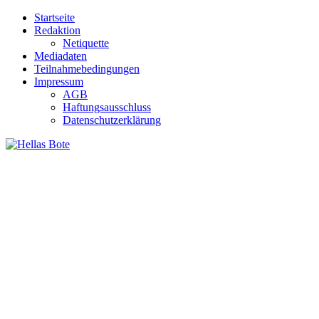
Zum
Startseite
Inhalt
Redaktion
springen
Netiquette
Mediadaten
Teilnahmebedingungen
Impressum
AGB
Haftungsausschluss
Datenschutzerklärung
Hellas Bote
Taglich aktuelle Nachrichten für Deutschland und Griechenland