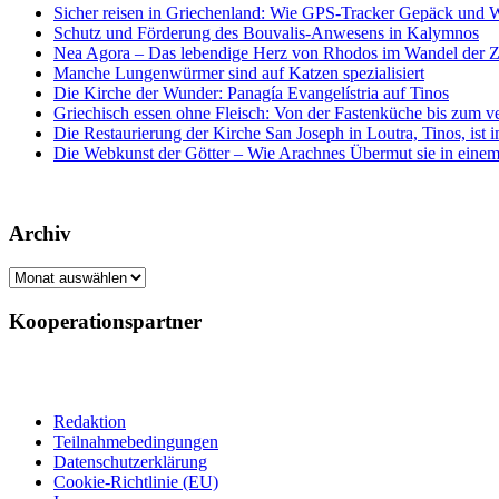
Sicher reisen in Griechenland: Wie GPS-Tracker Gepäck und 
Schutz und Förderung des Bouvalis-Anwesens in Kalymnos
Nea Agora – Das lebendige Herz von Rhodos im Wandel der Z
Manche Lungenwürmer sind auf Katzen spezialisiert
Die Kirche der Wunder: Panagía Evangelístria auf Tinos
Griechisch essen ohne Fleisch: Von der Fastenküche bis zum 
Die Restaurierung der Kirche San Joseph in Loutra, Tinos, ist
Die Webkunst der Götter – Wie Arachnes Übermut sie in einem
Archiv
Archiv
Kooperationspartner
Redaktion
Teilnahmebedingungen
Datenschutzerklärung
Cookie-Richtlinie (EU)