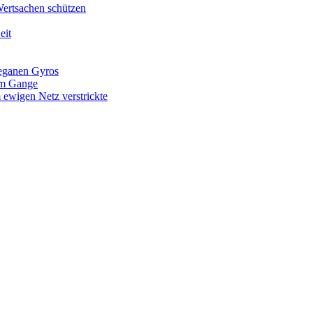
Wertsachen schützen
eit
veganen Gyros
 im Gange
 ewigen Netz verstrickte