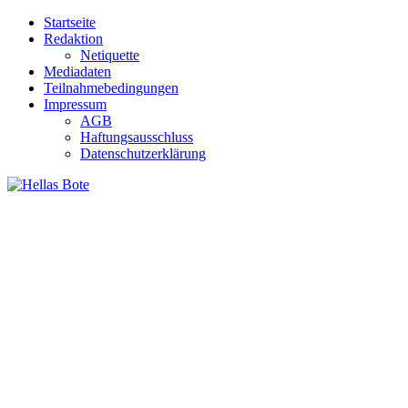
Zum
Startseite
Inhalt
Redaktion
springen
Netiquette
Mediadaten
Teilnahmebedingungen
Impressum
AGB
Haftungsausschluss
Datenschutzerklärung
Hellas Bote
Taglich aktuelle Nachrichten für Deutschland und Griechenland