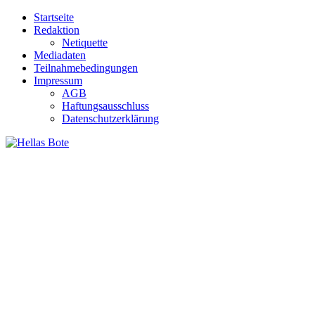
Zum
Startseite
Inhalt
Redaktion
springen
Netiquette
Mediadaten
Teilnahmebedingungen
Impressum
AGB
Haftungsausschluss
Datenschutzerklärung
Hellas Bote
Taglich aktuelle Nachrichten für Deutschland und Griechenland