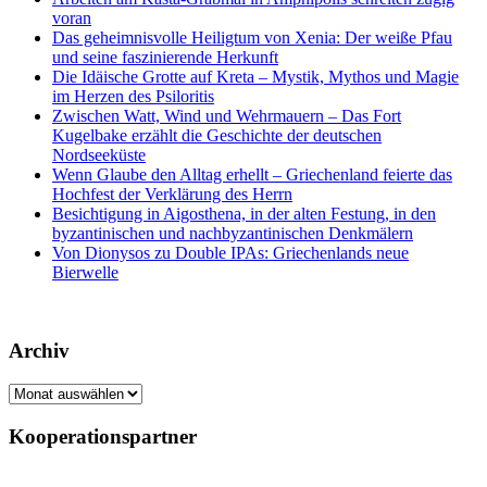
voran
Das geheimnisvolle Heiligtum von Xenia: Der weiße Pfau
und seine faszinierende Herkunft
Die Idäische Grotte auf Kreta – Mystik, Mythos und Magie
im Herzen des Psiloritis
Zwischen Watt, Wind und Wehrmauern – Das Fort
Kugelbake erzählt die Geschichte der deutschen
Nordseeküste
Wenn Glaube den Alltag erhellt – Griechenland feierte das
Hochfest der Verklärung des Herrn
Besichtigung in Aigosthena, in der alten Festung, in den
byzantinischen und nachbyzantinischen Denkmälern
Von Dionysos zu Double IPAs: Griechenlands neue
Bierwelle
Archiv
Archiv
Kooperationspartner