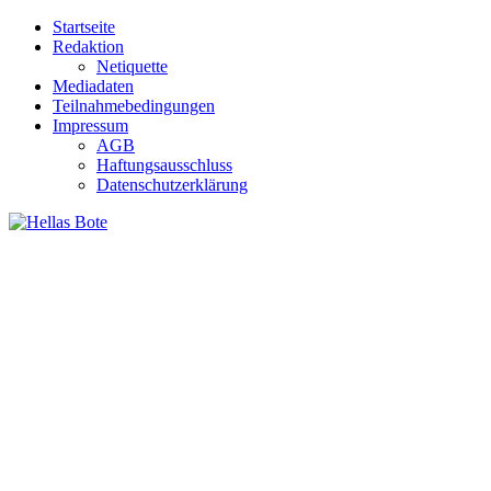
Zum
Startseite
Inhalt
Redaktion
springen
Netiquette
Mediadaten
Teilnahmebedingungen
Impressum
AGB
Haftungsausschluss
Datenschutzerklärung
Hellas Bote
Taglich aktuelle Nachrichten für Deutschland und Griechenland