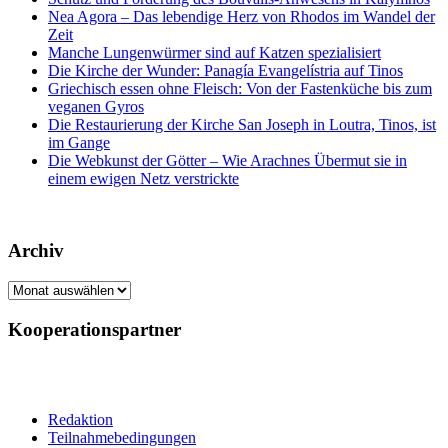
Nea Agora – Das lebendige Herz von Rhodos im Wandel der
Zeit
Manche Lungenwürmer sind auf Katzen spezialisiert
Die Kirche der Wunder: Panagía Evangelístria auf Tinos
Griechisch essen ohne Fleisch: Von der Fastenküche bis zum
veganen Gyros
Die Restaurierung der Kirche San Joseph in Loutra, Tinos, ist
im Gange
Die Webkunst der Götter – Wie Arachnes Übermut sie in
einem ewigen Netz verstrickte
Archiv
Archiv
Kooperationspartner
Redaktion
Teilnahmebedingungen