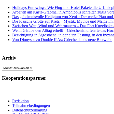
Holidays Eurowings: Wie Flug-und-Hotel-Pakete die Urlaubsp
Arbeiten am Kasta-Grabmal in Amphipolis schreiten zügig vor
Das geheimnisvolle Heiligtum von Xenia: Der weiße Pfau und s
Die Idäische Grotte auf Kreta – Mystik, Mythos und Magie im H
Zwischen Watt, Wind und Wehrmauern – Das Fort Kugelbake er
Wenn Glaube den Alltag erhellt – Griechenland feierte das Hoc
Besichtigung in Aigosthena, in der alten Festung, in den byz
Von Dionysos zu Double IPAs: Griechenlands neue Bierwelle
Archiv
Archiv
Kooperationspartner
Redaktion
Teilnahmebedingungen
Datenschutzerklärung