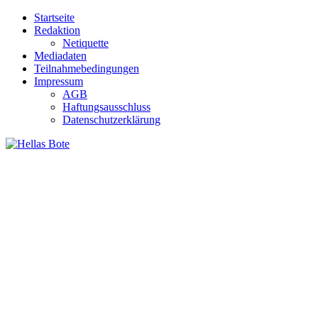
Zum
Startseite
Inhalt
Redaktion
springen
Netiquette
Mediadaten
Teilnahmebedingungen
Impressum
AGB
Haftungsausschluss
Datenschutzerklärung
Hellas Bote
Taglich aktuelle Nachrichten für Deutschland und Griechenland