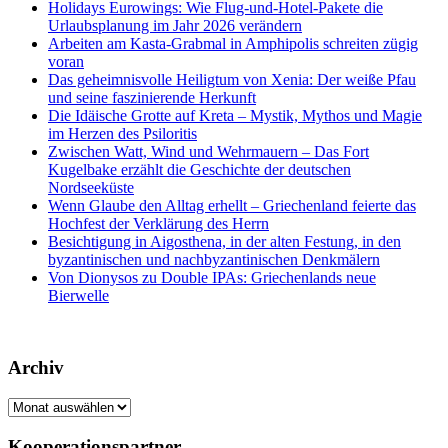
Holidays Eurowings: Wie Flug-und-Hotel-Pakete die
Urlaubsplanung im Jahr 2026 verändern
Arbeiten am Kasta-Grabmal in Amphipolis schreiten zügig
voran
Das geheimnisvolle Heiligtum von Xenia: Der weiße Pfau
und seine faszinierende Herkunft
Die Idäische Grotte auf Kreta – Mystik, Mythos und Magie
im Herzen des Psiloritis
Zwischen Watt, Wind und Wehrmauern – Das Fort
Kugelbake erzählt die Geschichte der deutschen
Nordseeküste
Wenn Glaube den Alltag erhellt – Griechenland feierte das
Hochfest der Verklärung des Herrn
Besichtigung in Aigosthena, in der alten Festung, in den
byzantinischen und nachbyzantinischen Denkmälern
Von Dionysos zu Double IPAs: Griechenlands neue
Bierwelle
Archiv
Archiv
Kooperationspartner