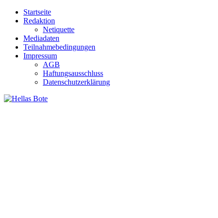
Zum
Startseite
Inhalt
Redaktion
springen
Netiquette
Mediadaten
Teilnahmebedingungen
Impressum
AGB
Haftungsausschluss
Datenschutzerklärung
Hellas Bote
Taglich aktuelle Nachrichten für Deutschland und Griechenland