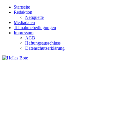
Zum
Startseite
Inhalt
Redaktion
springen
Netiquette
Mediadaten
Teilnahmebedingungen
Impressum
AGB
Haftungsausschluss
Datenschutzerklärung
Hellas Bote
Taglich aktuelle Nachrichten für Deutschland und Griechenland