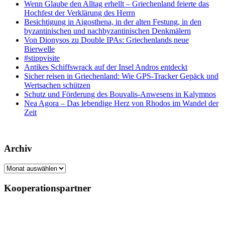
Wenn Glaube den Alltag erhellt – Griechenland feierte das
Hochfest der Verklärung des Herrn
Besichtigung in Aigosthena, in der alten Festung, in den
byzantinischen und nachbyzantinischen Denkmälern
Von Dionysos zu Double IPAs: Griechenlands neue
Bierwelle
#stippvisite
Antikes Schiffswrack auf der Insel Andros entdeckt
Sicher reisen in Griechenland: Wie GPS-Tracker Gepäck und
Wertsachen schützen
Schutz und Förderung des Bouvalis-Anwesens in Kalymnos
Nea Agora – Das lebendige Herz von Rhodos im Wandel der
Zeit
Archiv
Archiv
Kooperationspartner