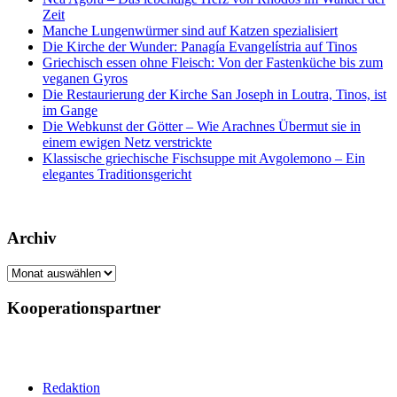
Zeit
Manche Lungenwürmer sind auf Katzen spezialisiert
Die Kirche der Wunder: Panagía Evangelístria auf Tinos
Griechisch essen ohne Fleisch: Von der Fastenküche bis zum
veganen Gyros
Die Restaurierung der Kirche San Joseph in Loutra, Tinos, ist
im Gange
Die Webkunst der Götter – Wie Arachnes Übermut sie in
einem ewigen Netz verstrickte
Klassische griechische Fischsuppe mit Avgolemono – Ein
elegantes Traditionsgericht
Archiv
Archiv
Kooperationspartner
Redaktion