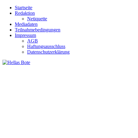
Zum
Startseite
Inhalt
Redaktion
springen
Netiquette
Mediadaten
Teilnahmebedingungen
Impressum
AGB
Haftungsausschluss
Datenschutzerklärung
Hellas Bote
Taglich aktuelle Nachrichten für Deutschland und Griechenland