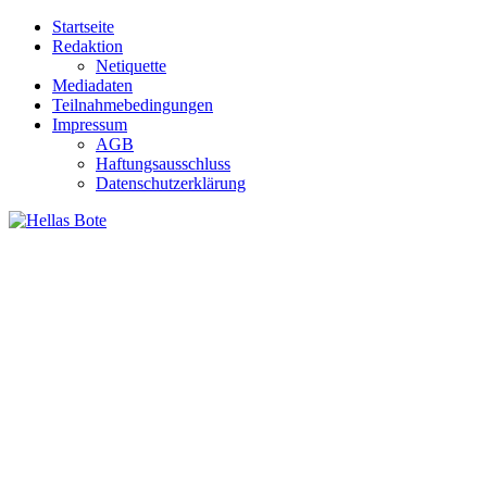
Zum
Startseite
Inhalt
Redaktion
springen
Netiquette
Mediadaten
Teilnahmebedingungen
Impressum
AGB
Haftungsausschluss
Datenschutzerklärung
Hellas Bote
Taglich aktuelle Nachrichten für Deutschland und Griechenland