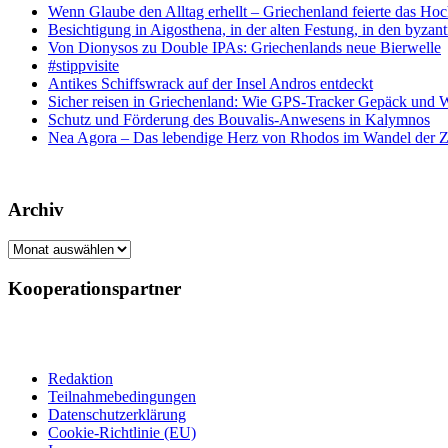
Wenn Glaube den Alltag erhellt – Griechenland feierte das Hoc
Besichtigung in Aigosthena, in der alten Festung, in den byz
Von Dionysos zu Double IPAs: Griechenlands neue Bierwelle
#stippvisite
Antikes Schiffswrack auf der Insel Andros entdeckt
Sicher reisen in Griechenland: Wie GPS-Tracker Gepäck und 
Schutz und Förderung des Bouvalis-Anwesens in Kalymnos
Nea Agora – Das lebendige Herz von Rhodos im Wandel der Z
Archiv
Archiv
Kooperationspartner
Redaktion
Teilnahmebedingungen
Datenschutzerklärung
Cookie-Richtlinie (EU)