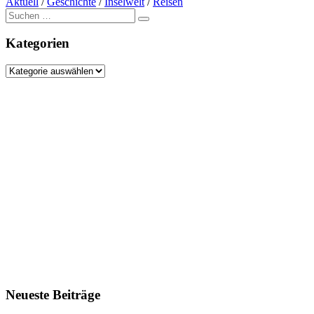
Aktuell
/
Geschichte
/
Inselwelt
/
Reisen
Suche
nach:
Kategorien
Kategorien
Neueste Beiträge