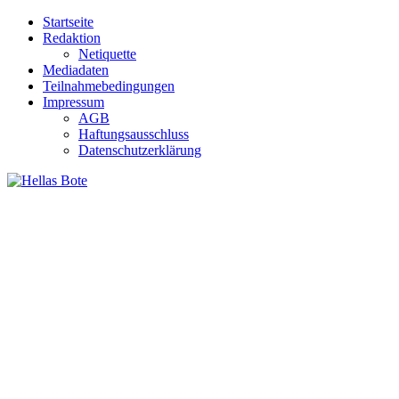
Zum
Startseite
Inhalt
Redaktion
springen
Netiquette
Mediadaten
Teilnahmebedingungen
Impressum
AGB
Haftungsausschluss
Datenschutzerklärung
Hellas Bote
Taglich aktuelle Nachrichten für Deutschland und Griechenland