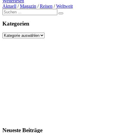
Weiterlesen
Aktuell
/
Magazin
/
Reisen
/
Weltweit
Suche
nach:
Kategorien
Kategorien
Neueste Beiträge