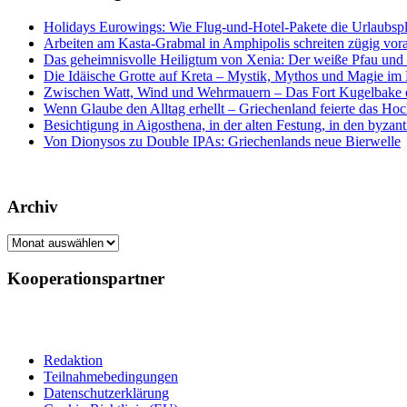
Holidays Eurowings: Wie Flug-und-Hotel-Pakete die Urlaubsp
Arbeiten am Kasta-Grabmal in Amphipolis schreiten zügig vor
Das geheimnisvolle Heiligtum von Xenia: Der weiße Pfau und s
Die Idäische Grotte auf Kreta – Mystik, Mythos und Magie im H
Zwischen Watt, Wind und Wehrmauern – Das Fort Kugelbake er
Wenn Glaube den Alltag erhellt – Griechenland feierte das Hoc
Besichtigung in Aigosthena, in der alten Festung, in den byz
Von Dionysos zu Double IPAs: Griechenlands neue Bierwelle
Archiv
Archiv
Kooperationspartner
Redaktion
Teilnahmebedingungen
Datenschutzerklärung