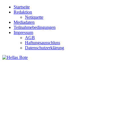
Zum
Startseite
Inhalt
Redaktion
springen
Netiquette
Mediadaten
Teilnahmebedingungen
Impressum
AGB
Haftungsausschluss
Datenschutzerklärung
Hellas Bote
Taglich aktuelle Nachrichten für Deutschland und Griechenland