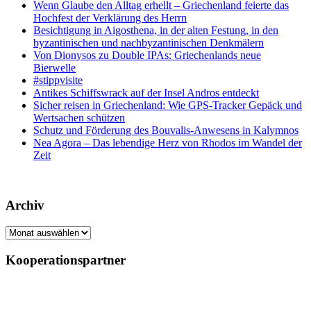
Wenn Glaube den Alltag erhellt – Griechenland feierte das
Hochfest der Verklärung des Herrn
Besichtigung in Aigosthena, in der alten Festung, in den
byzantinischen und nachbyzantinischen Denkmälern
Von Dionysos zu Double IPAs: Griechenlands neue
Bierwelle
#stippvisite
Antikes Schiffswrack auf der Insel Andros entdeckt
Sicher reisen in Griechenland: Wie GPS-Tracker Gepäck und
Wertsachen schützen
Schutz und Förderung des Bouvalis-Anwesens in Kalymnos
Nea Agora – Das lebendige Herz von Rhodos im Wandel der
Zeit
Archiv
Archiv
Kooperationspartner