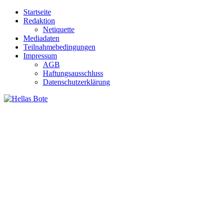
Zum
Startseite
Inhalt
Redaktion
springen
Netiquette
Mediadaten
Teilnahmebedingungen
Impressum
AGB
Haftungsausschluss
Datenschutzerklärung
Hellas Bote
Taglich aktuelle Nachrichten für Deutschland und Griechenland