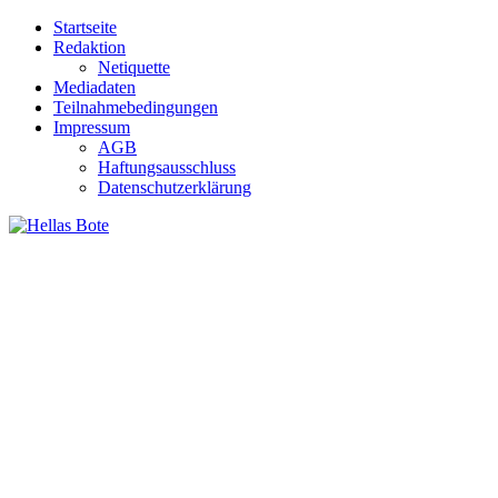
Zum
Startseite
Inhalt
Redaktion
springen
Netiquette
Mediadaten
Teilnahmebedingungen
Impressum
AGB
Haftungsausschluss
Datenschutzerklärung
Hellas Bote
Taglich aktuelle Nachrichten für Deutschland und Griechenland