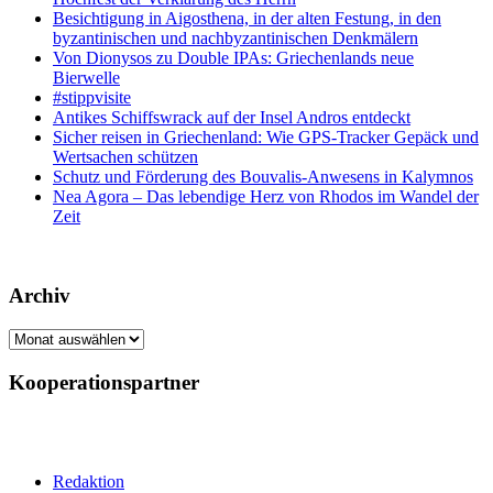
Besichtigung in Aigosthena, in der alten Festung, in den
byzantinischen und nachbyzantinischen Denkmälern
Von Dionysos zu Double IPAs: Griechenlands neue
Bierwelle
#stippvisite
Antikes Schiffswrack auf der Insel Andros entdeckt
Sicher reisen in Griechenland: Wie GPS-Tracker Gepäck und
Wertsachen schützen
Schutz und Förderung des Bouvalis-Anwesens in Kalymnos
Nea Agora – Das lebendige Herz von Rhodos im Wandel der
Zeit
Archiv
Archiv
Kooperationspartner
Redaktion