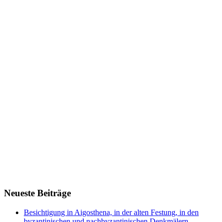
Neueste Beiträge
Besichtigung in Aigosthena, in der alten Festung, in den
byzantinischen und nachbyzantinischen Denkmälern