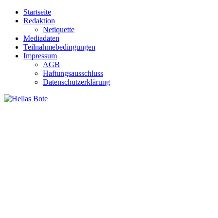
Zum
Startseite
Inhalt
Redaktion
springen
Netiquette
Mediadaten
Teilnahmebedingungen
Impressum
AGB
Haftungsausschluss
Datenschutzerklärung
Hellas Bote
Taglich aktuelle Nachrichten für Deutschland und Griechenland