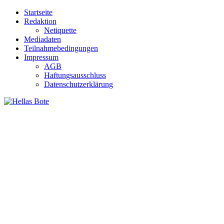
Zum
Startseite
Inhalt
Redaktion
springen
Netiquette
Mediadaten
Teilnahmebedingungen
Impressum
AGB
Haftungsausschluss
Datenschutzerklärung
Hellas Bote
Taglich aktuelle Nachrichten für Deutschland und Griechenland