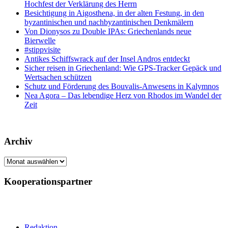
Hochfest der Verklärung des Herrn
Besichtigung in Aigosthena, in der alten Festung, in den
byzantinischen und nachbyzantinischen Denkmälern
Von Dionysos zu Double IPAs: Griechenlands neue
Bierwelle
#stippvisite
Antikes Schiffswrack auf der Insel Andros entdeckt
Sicher reisen in Griechenland: Wie GPS-Tracker Gepäck und
Wertsachen schützen
Schutz und Förderung des Bouvalis-Anwesens in Kalymnos
Nea Agora – Das lebendige Herz von Rhodos im Wandel der
Zeit
Archiv
Archiv
Kooperationspartner
Redaktion