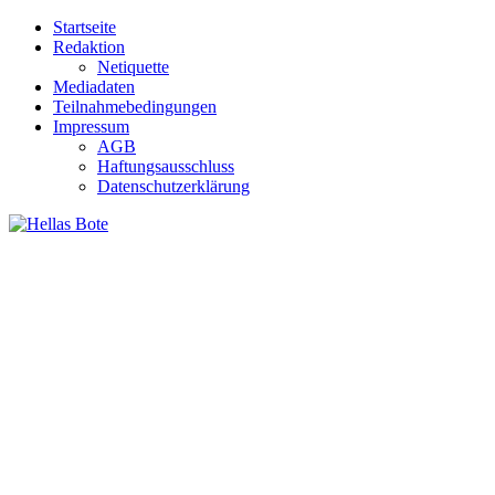
Zum
Startseite
Inhalt
Redaktion
springen
Netiquette
Mediadaten
Teilnahmebedingungen
Impressum
AGB
Haftungsausschluss
Datenschutzerklärung
Hellas Bote
Taglich aktuelle Nachrichten für Deutschland und Griechenland