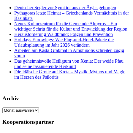
Deutscher Segler vor Symi tot aus der Ägäis geborgen
Pythagoras letzte Heimat – Griechenlands Vermächtnis in der
Basilikata
Neues Kulturzentrum für die Gemeinde Almyros – Ein
wichtiger Schritt für die Kultur und Entwicklung der Region
Herausforderung Waldbrand: Folgen und Prävention
Holidays Eurowings: Wie Flug-und-Hotel-Pakete die
Urlaubsplanung im Jahr 2026 verändern
Arbeiten am Kasta-Grabmal in Amphipolis schreiten zügig
voran
Das geheimnisvolle Heiligtum von Xenia: Der weiße Pfau
und seine faszinierende Herkunft
Die Idäische Grotte auf Kreta – Mystik, Mythos und Magie
im Herzen des Psiloritis
Archiv
Archiv
Kooperationspartner