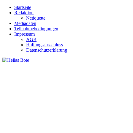
Zum
Startseite
Inhalt
Redaktion
springen
Netiquette
Mediadaten
Teilnahmebedingungen
Impressum
AGB
Haftungsausschluss
Datenschutzerklärung
Hellas Bote
Taglich aktuelle Nachrichten für Deutschland und Griechenland