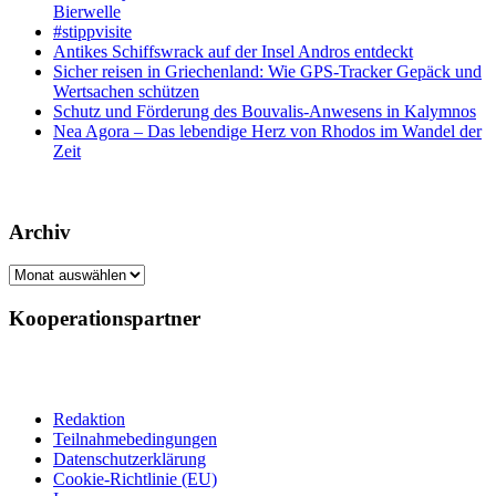
Bierwelle
#stippvisite
Antikes Schiffswrack auf der Insel Andros entdeckt
Sicher reisen in Griechenland: Wie GPS-Tracker Gepäck und
Wertsachen schützen
Schutz und Förderung des Bouvalis-Anwesens in Kalymnos
Nea Agora – Das lebendige Herz von Rhodos im Wandel der
Zeit
Archiv
Archiv
Kooperationspartner
Redaktion
Teilnahmebedingungen
Datenschutzerklärung
Cookie-Richtlinie (EU)