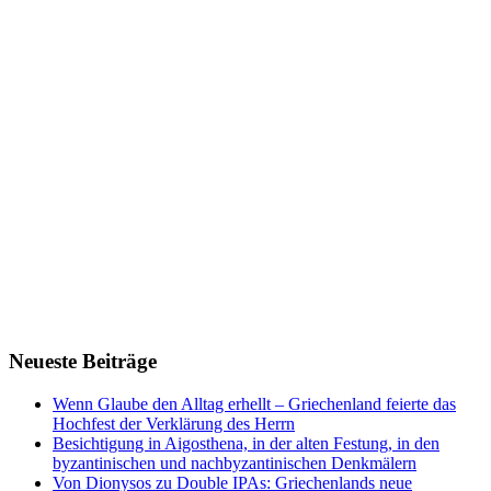
Neueste Beiträge
Wenn Glaube den Alltag erhellt – Griechenland feierte das
Hochfest der Verklärung des Herrn
Besichtigung in Aigosthena, in der alten Festung, in den
byzantinischen und nachbyzantinischen Denkmälern
Von Dionysos zu Double IPAs: Griechenlands neue