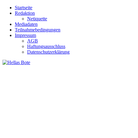
Zum
Startseite
Inhalt
Redaktion
springen
Netiquette
Mediadaten
Teilnahmebedingungen
Impressum
AGB
Haftungsausschluss
Datenschutzerklärung
Hellas Bote
Taglich aktuelle Nachrichten für Deutschland und Griechenland