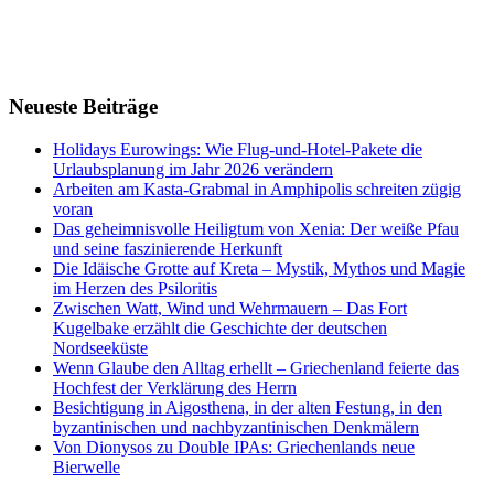
Neueste Beiträge
Holidays Eurowings: Wie Flug-und-Hotel-Pakete die
Urlaubsplanung im Jahr 2026 verändern
Arbeiten am Kasta-Grabmal in Amphipolis schreiten zügig
voran
Das geheimnisvolle Heiligtum von Xenia: Der weiße Pfau
und seine faszinierende Herkunft
Die Idäische Grotte auf Kreta – Mystik, Mythos und Magie
im Herzen des Psiloritis
Zwischen Watt, Wind und Wehrmauern – Das Fort
Kugelbake erzählt die Geschichte der deutschen
Nordseeküste
Wenn Glaube den Alltag erhellt – Griechenland feierte das
Hochfest der Verklärung des Herrn
Besichtigung in Aigosthena, in der alten Festung, in den
byzantinischen und nachbyzantinischen Denkmälern
Von Dionysos zu Double IPAs: Griechenlands neue
Bierwelle