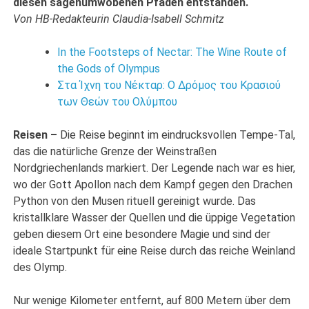
diesen sagenumwobenen Pfaden entstanden.
Von HB-Redakteurin Claudia-Isabell Schmitz
In the Footsteps of Nectar: The Wine Route of
the Gods of Olympus
Στα Ίχνη του Νέκταρ: Ο Δρόμος του Κρασιού
των Θεών του Ολύμπου
Reisen –
Die Reise beginnt im eindrucksvollen Tempe-Tal,
das die natürliche Grenze der Weinstraßen
Nordgriechenlands markiert. Der Legende nach war es hier,
wo der Gott Apollon nach dem Kampf gegen den Drachen
Python von den Musen rituell gereinigt wurde. Das
kristallklare Wasser der Quellen und die üppige Vegetation
geben diesem Ort eine besondere Magie und sind der
ideale Startpunkt für eine Reise durch das reiche Weinland
des Olymp.
Nur wenige Kilometer entfernt, auf 800 Metern über dem