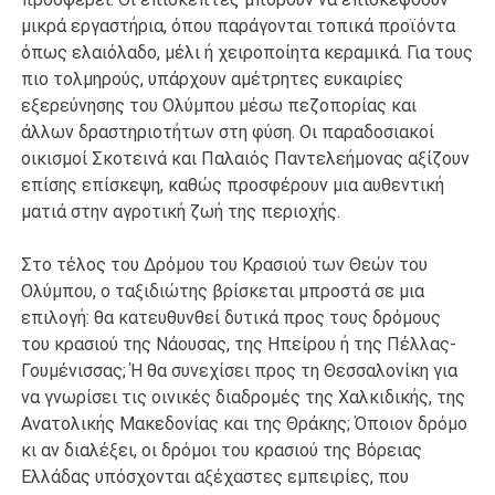
μικρά εργαστήρια, όπου παράγονται τοπικά προϊόντα
όπως ελαιόλαδο, μέλι ή χειροποίητα κεραμικά. Για τους
πιο τολμηρούς, υπάρχουν αμέτρητες ευκαιρίες
εξερεύνησης του Ολύμπου μέσω πεζοπορίας και
άλλων δραστηριοτήτων στη φύση. Οι παραδοσιακοί
οικισμοί Σκοτεινά και Παλαιός Παντελεήμονας αξίζουν
επίσης επίσκεψη, καθώς προσφέρουν μια αυθεντική
ματιά στην αγροτική ζωή της περιοχής.
Στο τέλος του Δρόμου του Κρασιού των Θεών του
Ολύμπου, ο ταξιδιώτης βρίσκεται μπροστά σε μια
επιλογή: θα κατευθυνθεί δυτικά προς τους δρόμους
του κρασιού της Νάουσας, της Ηπείρου ή της Πέλλας-
Γουμένισσας; Ή θα συνεχίσει προς τη Θεσσαλονίκη για
να γνωρίσει τις οινικές διαδρομές της Χαλκιδικής, της
Ανατολικής Μακεδονίας και της Θράκης; Όποιον δρόμο
κι αν διαλέξει, οι δρόμοι του κρασιού της Βόρειας
Ελλάδας υπόσχονται αξέχαστες εμπειρίες, που