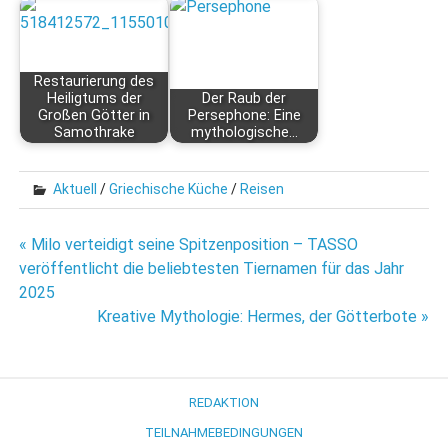
Restaurierung des
Heiligtums der
Der Raub der
Großen Götter in
Persephone: Eine
Samothrake
mythologische…
Aktuell
/
Griechische Küche
/
Reisen
Beitragsnavigation
« Milo verteidigt seine Spitzenposition – TASSO
veröffentlicht die beliebtesten Tiernamen für das Jahr
2025
Kreative Mythologie: Hermes, der Götterbote »
REDAKTION
TEILNAHMEBEDINGUNGEN