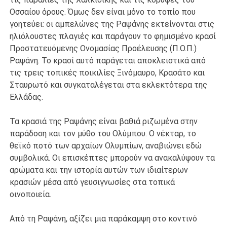
Οσσαίου όρους. Όμως δεν είναι μόνο το τοπίο που
γοητεύει: οι αμπελώνες της Ραψάνης εκτείνονται στις
ηλιόλουστες πλαγιές και παράγουν το φημισμένο κρασί
Προστατευόμενης Ονομασίας Προέλευσης (Π.Ο.Π.)
Ραψάνη. Το κρασί αυτό παράγεται αποκλειστικά από
τις τρεις τοπικές ποικιλίες Ξινόμαυρο, Κρασάτο και
Σταυρωτό και συγκαταλέγεται στα εκλεκτότερα της
Ελλάδας.
Τα κρασιά της Ραψάνης είναι βαθιά ριζωμένα στην
παράδοση και τον μύθο του Ολύμπου. Ο νέκταρ, το
θεϊκό ποτό των αρχαίων Ολυμπίων, αναβιώνει εδώ
συμβολικά. Οι επισκέπτες μπορούν να ανακαλύψουν τα
αρώματα και την ιστορία αυτών των ιδιαίτερων
κρασιών μέσα από γευσιγνωσίες στα τοπικά
οινοποιεία.
Από τη Ραψάνη, αξίζει μια παράκαμψη στο κοντινό