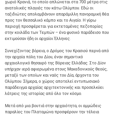
χωριό Κρανιά, το οποίο απλώνεται στα 700 μέτρα στις
ανατολικές πλαγιές του κάτω Ολύμπου. Εδώ οι
ταξιδιώτες απολαμβάνουν απαράμιλλη πανοραμική θέα
προς τον θεσσαλικό κάμπο και το Αιγαίο. Η γύρω
περιοχή προσφέρεται για εκτεταμένες πεζοπορίες
στην κοιλάδα των Τεμπών – ένα φυσικό παράδεισο που
εκτιμούσαν ήδη οι αρχαίοι Έλληνες.
Συνεχίζοντας βόρεια, ο Δρόμος του Κρασιού περνά από
την αρχαία πόλη του Δίου, έναν σημαντικό
αρχαιολογικό θησαυρό της Βόρειας Ελλάδας. Στο Δίον
υπήρχαν ιερά αφιερωμένα στους Μακεδονικούς θεούς,
μεταξύ των οποίων και ναός του Δία, άρχοντα του
Ολύμπου. Σήμερα, ο χώρος αποτελεί εντυπωσιακό
παράδειγμα αρχαίας αρχιτεκτονικής και προσελκύει
λάτρεις της ιστορίας από όλο τον κόσμο.
Μετά από μια βουτιά στην αρχαιότητα, οι αμμώδεις
παραλίες του Πλαταμώνα προσφέρουν την τέλεια