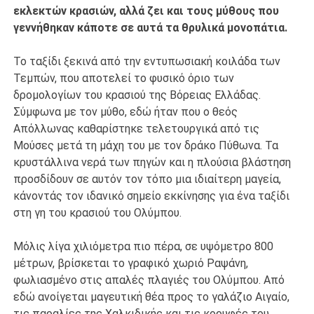
εκλεκτών κρασιών, αλλά ζει και τους μύθους που
γεννήθηκαν κάποτε σε αυτά τα θρυλικά μονοπάτια.
Το ταξίδι ξεκινά από την εντυπωσιακή κοιλάδα των
Τεμπών, που αποτελεί το φυσικό όριο των
δρομολογίων του κρασιού της Βόρειας Ελλάδας.
Σύμφωνα με τον μύθο, εδώ ήταν που ο θεός
Απόλλωνας καθαρίστηκε τελετουργικά από τις
Μούσες μετά τη μάχη του με τον δράκο Πύθωνα. Τα
κρυστάλλινα νερά των πηγών και η πλούσια βλάστηση
προσδίδουν σε αυτόν τον τόπο μια ιδιαίτερη μαγεία,
κάνοντάς τον ιδανικό σημείο εκκίνησης για ένα ταξίδι
στη γη του κρασιού του Ολύμπου.
Μόλις λίγα χιλιόμετρα πιο πέρα, σε υψόμετρο 800
μέτρων, βρίσκεται το γραφικό χωριό Ραψάνη,
φωλιασμένο στις απαλές πλαγιές του Ολύμπου. Από
εδώ ανοίγεται μαγευτική θέα προς το γαλάζιο Αιγαίο,
τις παραλίες της Χαλκιδικής και τις κορυφές του