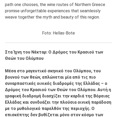
path one chooses, the wine routes of Northern Greece
promise unforgettable experiences that seamlessly
weave together the myth and beauty of this region.
Foto: Hellas-Bote
Στα Ίχνη του Νέκταρ: Ο Δρόμος του Κρασιού των
Θεών του Ολύμπου
Μέσα στο μαγευτικό σκηνικό του Ολύμπου, του
βουνού των θεών, απλώνεται μία από τις πιο
συναρπαστικές οινικές διαδρομές της Ελλάδας – ο
Δρόμος του Κρασιού των Θεών του Ολύμπου. Αυτή η
γραφική διαδρομή διασχίζει την καρδιά της Βόρειας
Ελλάδας και συνδυάζει την πλούσια οινική παράδοση
με το μυθολογικό παρελθόν της περιοχής. Ο
επισκέπτης δεν βυθίζεται μόνο στον κόσμο των