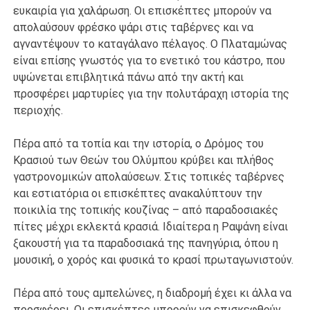
ευκαιρία για χαλάρωση. Οι επισκέπτες μπορούν να
απολαύσουν φρέσκο ψάρι στις ταβέρνες και να
αγναντέψουν το καταγάλανο πέλαγος. Ο Πλαταμώνας
είναι επίσης γνωστός για το ενετικό του κάστρο, που
υψώνεται επιβλητικά πάνω από την ακτή και
προσφέρει μαρτυρίες για την πολυτάραχη ιστορία της
περιοχής.
Πέρα από τα τοπία και την ιστορία, ο Δρόμος του
Κρασιού των Θεών του Ολύμπου κρύβει και πλήθος
γαστρονομικών απολαύσεων. Στις τοπικές ταβέρνες
και εστιατόρια οι επισκέπτες ανακαλύπτουν την
ποικιλία της τοπικής κουζίνας – από παραδοσιακές
πίτες μέχρι εκλεκτά κρασιά. Ιδιαίτερα η Ραψάνη είναι
ξακουστή για τα παραδοσιακά της πανηγύρια, όπου η
μουσική, ο χορός και φυσικά το κρασί πρωταγωνιστούν.
Πέρα από τους αμπελώνες, η διαδρομή έχει κι άλλα να
προσφέρει. Οι επισκέπτες μπορούν να επισκεφθούν