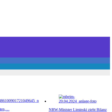
iten,…
NRW-Minister Liminski zieht Bilanz