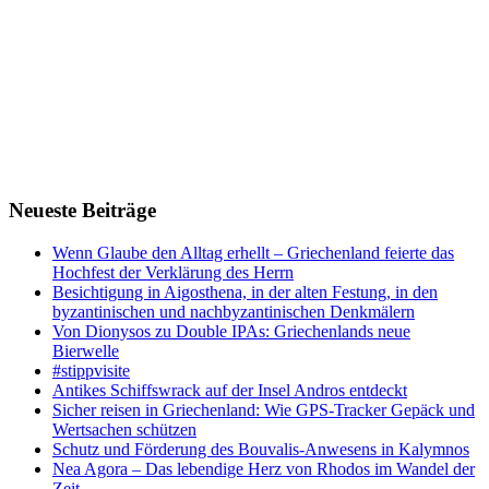
Neueste Beiträge
Wenn Glaube den Alltag erhellt – Griechenland feierte das
Hochfest der Verklärung des Herrn
Besichtigung in Aigosthena, in der alten Festung, in den
byzantinischen und nachbyzantinischen Denkmälern
Von Dionysos zu Double IPAs: Griechenlands neue
Bierwelle
#stippvisite
Antikes Schiffswrack auf der Insel Andros entdeckt
Sicher reisen in Griechenland: Wie GPS-Tracker Gepäck und
Wertsachen schützen
Schutz und Förderung des Bouvalis-Anwesens in Kalymnos
Nea Agora – Das lebendige Herz von Rhodos im Wandel der
Zeit