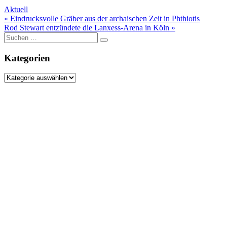
Aktuell
Beitragsnavigation
« Eindrucksvolle Gräber aus der archaischen Zeit in Phthiotis
Rod Stewart entzündete die Lanxess-Arena in Köln »
Suche
nach:
Kategorien
Kategorien