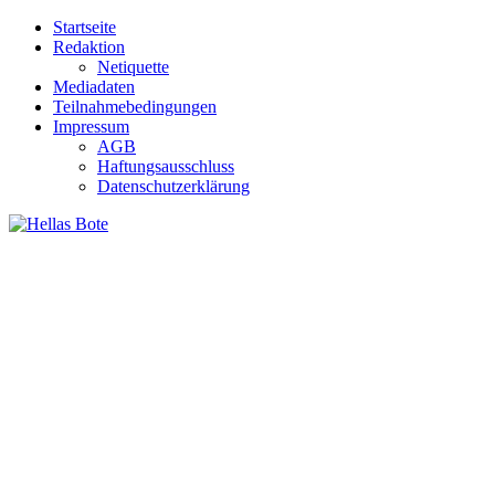
Zum
Startseite
Inhalt
Redaktion
springen
Netiquette
Mediadaten
Teilnahmebedingungen
Impressum
AGB
Haftungsausschluss
Datenschutzerklärung
Hellas Bote
Taglich aktuelle Nachrichten für Deutschland und Griechenland