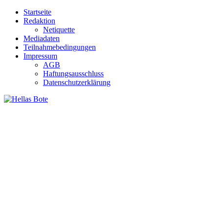
Zum
Startseite
Inhalt
Redaktion
springen
Netiquette
Mediadaten
Teilnahmebedingungen
Impressum
AGB
Haftungsausschluss
Datenschutzerklärung
Hellas Bote
Taglich aktuelle Nachrichten für Deutschland und Griechenland