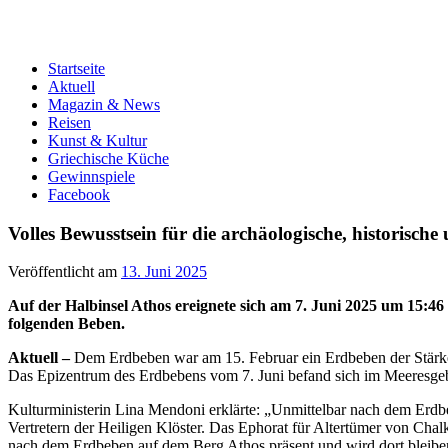
Startseite
Aktuell
Magazin & News
Reisen
Kunst & Kultur
Griechische Küche
Gewinnspiele
Facebook
Volles Bewusstsein für die archäologische, historische
Veröffentlicht am
13. Juni 2025
Auf der Halbinsel Athos ereignete sich am 7. Juni 2025 um 15:4
folgenden Beben.
Aktuell –
Dem Erdbeben war am 15. Februar ein Erdbeben der Stärke
Das Epizentrum des Erdbebens vom 7. Juni befand sich im Meeresge
Kulturministerin Lina Mendoni erklärte: „Unmittelbar nach dem Erdbe
Vertretern der Heiligen Klöster. Das Ephorat für Altertümer von Cha
nach dem Erdbeben auf dem Berg Athos präsent und wird dort bleiben,