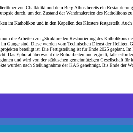
 Altertümer von Chalkidiki und dem Berg Athos bereits ein Restaurier
Autopsie durch, um den Zustand der Wandmalereien des Katholikons zu 
sken im Katholikon und in den Kapellen des Klosters festgestellt. Auch
.
raum die Arbeiten zur „Strukturellen Restaurierung des Katholikons d
s“ im Gange sind. Diese werden vom Technischen Dienst der Heiligen 
projekten beteiligt ist. Die Fertigstellung ist für Ende 2025 geplant.
. Das Ephorat überwacht die Bohrarbeiten und ergreift, falls erford
eginnen und wird von der städtischen gemeinnützigen Gesellschaft fü
ojekte wurden nach Stellungnahme der KAS genehmigt. Bis Ende der Wo