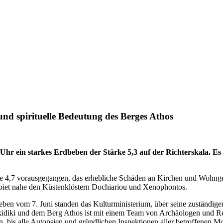
 und spirituelle Bedeutung des Berges Athos
6 Uhr ein starkes Erdbeben der Stärke 5,3 auf der Richterskala. 
 4,7 vorausgegangen, das erhebliche Schäden an Kirchen und Wohngeb
biet nahe den Küstenklöstern Dochiariou und Xenophontos.
ben vom 7. Juni standen das Kulturministerium, über seine zuständigen
lkidiki und dem Berg Athos ist mit einem Team von Archäologen und Re
 bis alle Autopsien und gründlichen Inspektionen aller betroffenen M