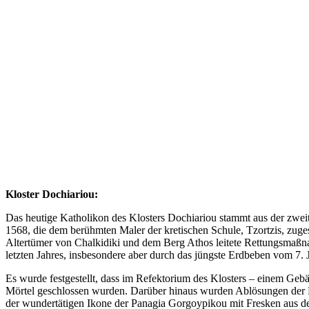
Kloster Dochiariou:
Das heutige Katholikon des Klosters Dochiariou stammt aus der zweite
1568, die dem berühmten Maler der kretischen Schule, Tzortzis, zug
Altertümer von Chalkidiki und dem Berg Athos leitete Rettungsmaßna
letzten Jahres, insbesondere aber durch das jüngste Erdbeben vom 7. 
Es wurde festgestellt, dass im Refektorium des Klosters – einem Ge
Mörtel geschlossen wurden. Darüber hinaus wurden Ablösungen der 
der wundertätigen Ikone der Panagia Gorgoypikou mit Fresken aus de