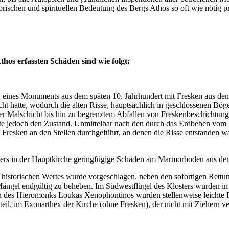
orischen und spirituellen Bedeutung des Bergs Athos so oft wie nöti
os erfassten Schäden sind wie folgt:
 , eines Monuments aus dem späten 10. Jahrhundert mit Fresken aus dem
t hatte, wodurch die alten Risse, hauptsächlich in geschlossenen Böge
der Malschicht bis hin zu begrenztem Abfallen von Freskenbeschichtu
e jedoch den Zustand. Unmittelbar nach den durch das Erdbeben vom 1
esken an den Stellen durchgeführt, an denen die Risse entstanden w
hters in der Hauptkirche geringfügige Schäden am Marmorboden aus dem
s historischen Wertes wurde vorgeschlagen, neben den sofortigen Rett
ngel endgültig zu beheben. Im Südwestflügel des Klosters wurden in de
 des Hieromonks Loukas Xenophontinos wurden stellenweise leichte Riss
il, im Exonarthex der Kirche (ohne Fresken), der nicht mit Ziehern ve