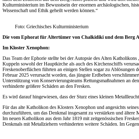
Kulturministerium im Bewusstsein der enormen archäologischen, hist
Wissenschaft und Ethik geheilt werden können.“
Foto: Griechisches Kulturministerium
Die vom Ephorat für Altertümer von Chalkidiki und dem Berg Ath
Im Kloster Xenophon:
Das Team der Ephorie stellte bei der Autopsie des Alten Katholikons
Kuppeln sowohl der Hauptkirche als auch des Kirchenschiffs verursach
Freskenoberflächen führten an einigen Stellen sogar zu Ablösungen 
Februar 2025 verursacht worden, das jüngste Erdbeben verschlimmert
Unterstützung von Konservierungsteams Rettungsmaßnahmen an den Fr
verhinderte größere Schäden an den Fresken.
Es wird darauf hingewiesen, dass der Sturz eines kleinen Metallleuc
Für das alte Katholikon des Klosters Xenophon und angesichts seine
durchzuführen, um das Denkmal insgesamt zu verstärken und ältere Mä
Im neuen Katholikon aus dem Jahr 1819 mit zeitgenössischen Fresken
Denkmals mit Metallziehern verhinderten weitere Schäden. Im Gegente