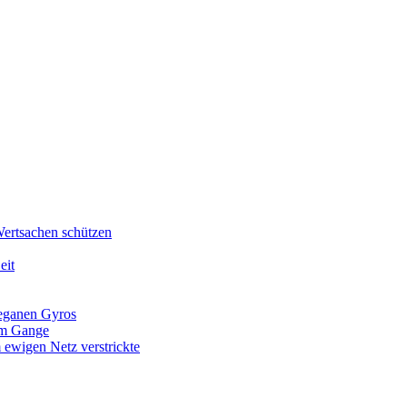
Wertsachen schützen
eit
veganen Gyros
 im Gange
 ewigen Netz verstrickte