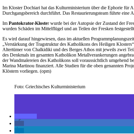
Im Kloster Dochiari hat das Kulturministerium über die Ephorie für
Durchgangsbereich durchführt. Das Restaurierungsteam führte eine 
Im
Pantokrator-Kloste
r wurde bei der Autopsie der Zustand der Fre
wurden Schäden im Mittelflügel und an Teilen der Fresken festgestellt
Es wird darauf hingewiesen, dass im aktuellen Programmplanungszeit
„Verstärkung der Tragstruktur des Katholikons des Heiligen Kloster
Altertümer von Chalkidiki und des Berges Athos mit jeweils zwei Teil
des Denkmals im gesamten Katholikon Metallverankerungen angebracht
der Wandmalereien des Katholikons soll voraussichtlich umgehend b
Marina Martinou finanziert. Alle Studien für die oben genannten Pr
Klöstern vorliegen. (opm)
Foto: Griechisches Kulturministerium