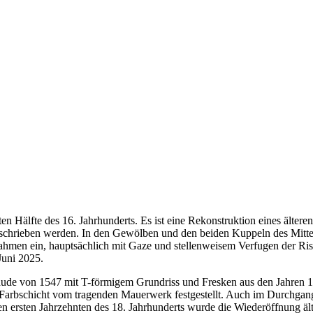
n Hälfte des 16. Jahrhunderts. Es ist eine Rekonstruktion eines älter
eschrieben werden. In den Gewölben und den beiden Kuppeln des Mittels
hmen ein, hauptsächlich mit Gaze und stellenweisem Verfugen der Riss
Juni 2025.
bäude von 1547 mit T-förmigem Grundriss und Fresken aus den Jahren 1
Farbschicht vom tragenden Mauerwerk festgestellt. Auch im Durchga
n ersten Jahrzehnten des 18. Jahrhunderts wurde die Wiederöffnung äl