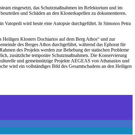
ungsteam eingesetzt, das Schutzmaßnahmen im Refektorium und im
beurteilen und Schäden an den Klosterkapellen zu dokumentieren.
 in Vatopedi wird heute eine Autopsie durchgeführt. In Simonos Petra
es Heiligen Klosters Dochiarios auf dem Berg Athos“ und zur
Gemeinde des Berges Athos durchgeführt, während das Ephorat für
 Im Rahmen des Projekts werden zur Behebung der statischen Probleme
erlich, zusätzliche temporäre Schutzmaßnahmen. Die Konservierung
r kulturelle und gemeinnützige Projekte AEGEAS von Athanasios und
che wird ein vollständiges Bild des Gesamtschadens an den Heiligen