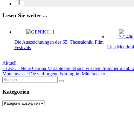
Lesen Sie weiter ...
Die Auszeichnungen des 65. Thessaloniki Film
Lina Mendoni:
Festivals
Aktuell
Beitragsnavigation
« LP.8.1: Neue Corona-Variante breitet sich vor dem Sommerurlaub r
Monemvasia: Die verborgene Festung im Mittelmeer »
Suche
nach:
Kategorien
Kategorien