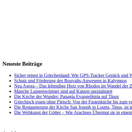
Neueste Beiträge
Sicher reisen in Griechenland: Wie GPS-Tracker Gepäck und 
Schutz und Förderung des Bouvalis-Anwesens in Kalymnos
Nea Agora – Das lebendige Herz von Rhodos im Wandel der Z
Manche Lungenwürmer sind auf Katzen spezialisiert
Die Kirche der Wunder: Panagía Evangelístria auf Tinos
Griechisch essen ohne Fleisch: Von der Fastenküche bis zum 
Die Restaurierung der Kirche San Joseph in Loutra, Tinos, ist
Die Webkunst der Götter – Wie Arachnes Übermut sie in einem