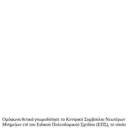
Ομόφωνα θετικά γνωμοδότησε το Κεντρικό Συμβούλιο Νεωτέρων
Μνημείων επί του Ειδικού Πολεοδομικού Σχεδίου (ΕΠΣ), το οποίο