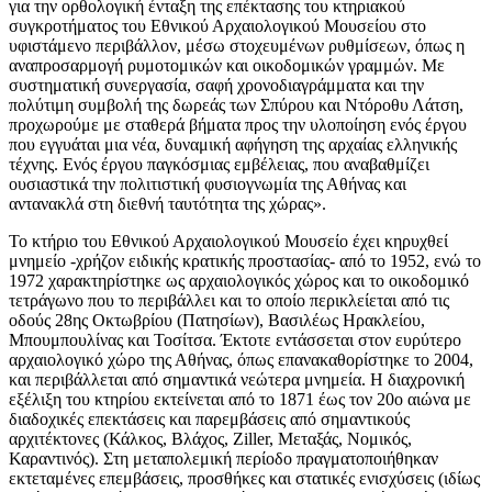
για την ορθολογική ένταξη της επέκτασης του κτηριακού
συγκροτήματος του Εθνικού Αρχαιολογικού Μουσείου στο
υφιστάμενο περιβάλλον, μέσω στοχευμένων ρυθμίσεων, όπως η
αναπροσαρμογή ρυμοτομικών και οικοδομικών γραμμών. Με
συστηματική συνεργασία, σαφή χρονοδιαγράμματα και την
πολύτιμη συμβολή της δωρεάς των Σπύρου και Ντόροθυ Λάτση,
προχωρούμε με σταθερά βήματα προς την υλοποίηση ενός έργου
που εγγυάται μια νέα, δυναμική αφήγηση της αρχαίας ελληνικής
τέχνης. Ενός έργου παγκόσμιας εμβέλειας, που αναβαθμίζει
ουσιαστικά την πολιτιστική φυσιογνωμία της Αθήνας και
αντανακλά στη διεθνή ταυτότητα της χώρας».
Το κτήριο του Εθνικού Αρχαιολογικού Μουσείο έχει κηρυχθεί
μνημείο -χρήζον ειδικής κρατικής προστασίας- από το 1952, ενώ το
1972 χαρακτηρίστηκε ως αρχαιολογικός χώρος και το οικοδομικό
τετράγωνο που το περιβάλλει και το οποίο περικλείεται από τις
οδούς 28ης Οκτωβρίου (Πατησίων), Βασιλέως Ηρακλείου,
Μπουμπουλίνας και Τοσίτσα. Έκτοτε εντάσσεται στον ευρύτερο
αρχαιολογικό χώρο της Αθήνας, όπως επανακαθορίστηκε το 2004,
και περιβάλλεται από σημαντικά νεώτερα μνημεία. Η διαχρονική
εξέλιξη του κτηρίου εκτείνεται από το 1871 έως τον 20ο αιώνα με
διαδοχικές επεκτάσεις και παρεμβάσεις από σημαντικούς
αρχιτέκτονες (Κάλκος, Βλάχος, Ziller, Μεταξάς, Νομικός,
Καραντινός). Στη μεταπολεμική περίοδο πραγματοποιήθηκαν
εκτεταμένες επεμβάσεις, προσθήκες και στατικές ενισχύσεις (ιδίως