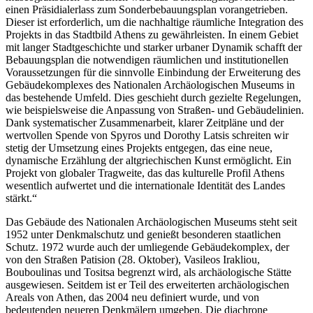
einen Präsidialerlass zum Sonderbebauungsplan vorangetrieben.
Dieser ist erforderlich, um die nachhaltige räumliche Integration des
Projekts in das Stadtbild Athens zu gewährleisten. In einem Gebiet
mit langer Stadtgeschichte und starker urbaner Dynamik schafft der
Bebauungsplan die notwendigen räumlichen und institutionellen
Voraussetzungen für die sinnvolle Einbindung der Erweiterung des
Gebäudekomplexes des Nationalen Archäologischen Museums in
das bestehende Umfeld. Dies geschieht durch gezielte Regelungen,
wie beispielsweise die Anpassung von Straßen- und Gebäudelinien.
Dank systematischer Zusammenarbeit, klarer Zeitpläne und der
wertvollen Spende von Spyros und Dorothy Latsis schreiten wir
stetig der Umsetzung eines Projekts entgegen, das eine neue,
dynamische Erzählung der altgriechischen Kunst ermöglicht. Ein
Projekt von globaler Tragweite, das das kulturelle Profil Athens
wesentlich aufwertet und die internationale Identität des Landes
stärkt.“
Das Gebäude des Nationalen Archäologischen Museums steht seit
1952 unter Denkmalschutz und genießt besonderen staatlichen
Schutz. 1972 wurde auch der umliegende Gebäudekomplex, der
von den Straßen Patision (28. Oktober), Vasileos Irakliou,
Bouboulinas und Tositsa begrenzt wird, als archäologische Stätte
ausgewiesen. Seitdem ist er Teil des erweiterten archäologischen
Areals von Athen, das 2004 neu definiert wurde, und von
bedeutenden neueren Denkmälern umgeben. Die diachrone