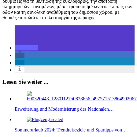
ρυθμίσεις για τη βελτίωση της κυκλοφορίας, την αποτροπή
πλημμυρικών φαινομένων, μέσω τροποποιήσεων στις κλίσεις των
οδών και τη συνολική αναβάθμιση του δημόσιου χώρου, με
θετικές επιπτώσεις στη λειτουργία της περιοχής.
Lesen Sie weiter ...
Erweiterung und Modernisierung des Nationalen…
Sommerurlaub 2024: Trendreiseziele und Spartipps von…