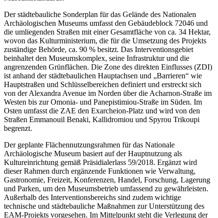
Der städtebauliche Sonderplan für das Gelände des Nationalen
Archäologischen Museums umfasst den Gebäudeblock 72046 und
die umliegenden Straßen mit einer Gesamtfläche von ca. 34 Hektar,
wovon das Kulturministerium, die für die Umsetzung des Projekts
zuständige Behörde, ca. 90 % besitzt. Das Interventionsgebiet
beinhaltet den Museumskomplex, seine Infrastruktur und die
angrenzenden Grünflächen. Die Zone des direkten Einflusses (ZDI)
ist anhand der städtebaulichen Hauptachsen und „Barrieren“ wie
Hauptstraßen und Schlüsselbereichen definiert und erstreckt sich
von der Alexandra Avenue im Norden über die Acharnon-Straße im
Westen bis zur Omonia- und Panepistimiou-Straße im Süden. Im
Osten umfasst die ZAE den Exarcheion-Platz und wird von den
Straßen Emmanouil Benaki, Kallidromiou und Spyrou Trikoupi
begrenzt.
Der geplante Flächennutzungsrahmen für das Nationale
Archäologische Museum basiert auf der Hauptnutzung als
Kultureinrichtung gemäß Präsidialerlass 59/2018. Ergänzt wird
dieser Rahmen durch ergänzende Funktionen wie Verwaltung,
Gastronomie, Freizeit, Konferenzen, Handel, Forschung, Lagerung
und Parken, um den Museumsbetrieb umfassend zu gewährleisten.
Außerhalb des Interventionsbereichs sind zudem wichtige
technische und städtebauliche Maßnahmen zur Unterstützung des
EAM-Projekts vorgesehen. Im Mittelpunkt steht die Verlegung der