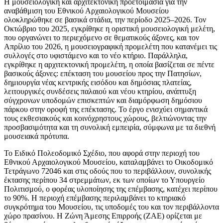
Η μουσειολογική και αρχιτεκτονική προετοιμασία για την
αναβάθμιση του Εθνικού Αρχαιολογικού Μουσείου
ολοκληρώθηκε σε βασικά στάδια, την περίοδο 2025–2026. Τον
Οκτώβριο του 2025, εγκρίθηκε η οριστική μουσειολογική μελέτη,
που οργανώνει το περιεχόμενο σε θεματικούς άξονες, και τον
Απρίλιο του 2026, η μουσειογραφική προμελέτη που κατανέμει τις
συλλογές στο υφιστάμενο και το νέο κτήριο. Παράλληλα,
εγκρίθηκε η αρχιτεκτονική προμελέτη, η οποία βασίζεται σε πέντε
βασικούς άξονες: επέκταση του μουσείου προς την Πατησίων,
δημιουργία νέας κεντρικής εισόδου και δημόσιας πλατείας,
λειτουργικές συνδέσεις παλαιού και νέου κτηρίου, ανάπτυξη
σύγχρονων υποδομών επισκεπτών και διαμόρφωση δημόσιου
πάρκου στην οροφή της επέκτασης. Το έργο ενισχύει σημαντικά
τους εκθεσιακούς και κοινόχρηστους χώρους, βελτιώνοντας την
προσβασιμότητα και τη συνολική εμπειρία, σύμφωνα με τα διεθνή
μουσειακά πρότυπα.
Το Ειδικό Πολεοδομικό Σχέδιο, που αφορά στην περιοχή του
Εθνικού Αρχαιολογικού Μουσείου, καταλαμβάνει το Οικοδομικό
Τετράγωνο 72046 και στις οδούς που το περιβάλλουν, συνολικής
έκτασης περίπου 34 στρεμμάτων, εκ των οποίων το Υπουργείο
Πολιτισμού, ο φορέας υλοποίησης της επέμβασης, κατέχει περίπου
το 90%. Η περιοχή επέμβασης περιλαμβάνει το κτηριακό
συγκρότημα του Μουσείου, τις υποδομές του και τον περιβάλλοντα
χώρο πρασίνου. Η Ζώνη Άμεσης Επιρροής (ΖΑΕ) ορίζεται με