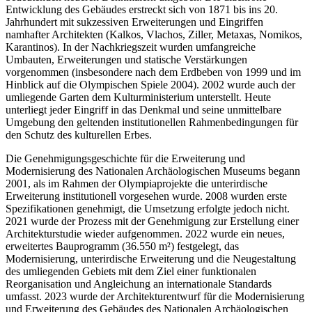
Entwicklung des Gebäudes erstreckt sich von 1871 bis ins 20.
Jahrhundert mit sukzessiven Erweiterungen und Eingriffen
namhafter Architekten (Kalkos, Vlachos, Ziller, Metaxas, Nomikos,
Karantinos). In der Nachkriegszeit wurden umfangreiche
Umbauten, Erweiterungen und statische Verstärkungen
vorgenommen (insbesondere nach dem Erdbeben von 1999 und im
Hinblick auf die Olympischen Spiele 2004). 2002 wurde auch der
umliegende Garten dem Kulturministerium unterstellt. Heute
unterliegt jeder Eingriff in das Denkmal und seine unmittelbare
Umgebung den geltenden institutionellen Rahmenbedingungen für
den Schutz des kulturellen Erbes.
Die Genehmigungsgeschichte für die Erweiterung und
Modernisierung des Nationalen Archäologischen Museums begann
2001, als im Rahmen der Olympiaprojekte die unterirdische
Erweiterung institutionell vorgesehen wurde. 2008 wurden erste
Spezifikationen genehmigt, die Umsetzung erfolgte jedoch nicht.
2021 wurde der Prozess mit der Genehmigung zur Erstellung einer
Architekturstudie wieder aufgenommen. 2022 wurde ein neues,
erweitertes Bauprogramm (36.550 m²) festgelegt, das
Modernisierung, unterirdische Erweiterung und die Neugestaltung
des umliegenden Gebiets mit dem Ziel einer funktionalen
Reorganisation und Angleichung an internationale Standards
umfasst. 2023 wurde der Architekturentwurf für die Modernisierung
und Erweiterung des Gebäudes des Nationalen Archäologischen