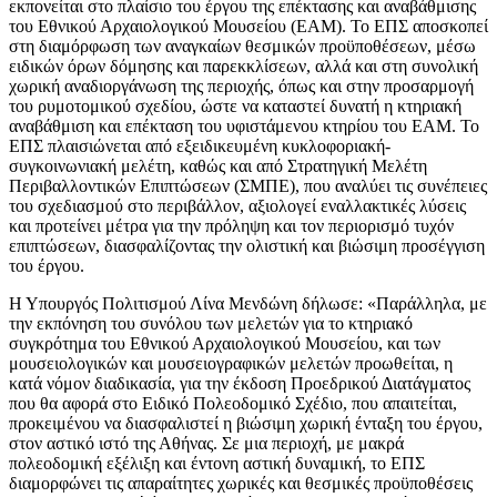
εκπονείται στο πλαίσιο του έργου της επέκτασης και αναβάθμισης
του Εθνικού Αρχαιολογικού Μουσείου (ΕΑΜ). Το ΕΠΣ αποσκοπεί
στη διαμόρφωση των αναγκαίων θεσμικών προϋποθέσεων, μέσω
ειδικών όρων δόμησης και παρεκκλίσεων, αλλά και στη συνολική
χωρική αναδιοργάνωση της περιοχής, όπως και στην προσαρμογή
του ρυμοτομικού σχεδίου, ώστε να καταστεί δυνατή η κτηριακή
αναβάθμιση και επέκταση του υφιστάμενου κτηρίου του ΕΑΜ. Το
ΕΠΣ πλαισιώνεται από εξειδικευμένη κυκλοφοριακή-
συγκοινωνιακή μελέτη, καθώς και από Στρατηγική Μελέτη
Περιβαλλοντικών Επιπτώσεων (ΣΜΠΕ), που αναλύει τις συνέπειες
του σχεδιασμού στο περιβάλλον, αξιολογεί εναλλακτικές λύσεις
και προτείνει μέτρα για την πρόληψη και τον περιορισμό τυχόν
επιπτώσεων, διασφαλίζοντας την ολιστική και βιώσιμη προσέγγιση
του έργου.
Η Υπουργός Πολιτισμού Λίνα Μενδώνη δήλωσε: «Παράλληλα, με
την εκπόνηση του συνόλου των μελετών για το κτηριακό
συγκρότημα του Εθνικού Αρχαιολογικού Μουσείου, και των
μουσειολογικών και μουσειογραφικών μελετών προωθείται, η
κατά νόμον διαδικασία, για την έκδοση Προεδρικού Διατάγματος
που θα αφορά στο Ειδικό Πολεοδομικό Σχέδιο, που απαιτείται,
προκειμένου να διασφαλιστεί η βιώσιμη χωρική ένταξη του έργου,
στον αστικό ιστό της Αθήνας. Σε μια περιοχή, με μακρά
πολεοδομική εξέλιξη και έντονη αστική δυναμική, το ΕΠΣ
διαμορφώνει τις απαραίτητες χωρικές και θεσμικές προϋποθέσεις