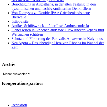
Besichtigung in Aigosthena, in der alten Festung, in den
byzantinischen und nachbyzantinischen Denkmälern
Von Dionysos zu Double IPAs: Griechenlands neue
Bierwelle
#stippvisite
Antikes Schiffswrack auf der Insel Andros entdeckt
Sicher reisen in Griechenland: Wie GPS-Tracker Gepäck und
Wertsachen schützen
Schutz und Förderung des Bouvalis-Anwesens in Kalymnos
Nea Agora – Das lebendige Herz von Rhodos im Wandel der
Zeit
Archiv
Archiv
Kooperationspartner
Redaktion