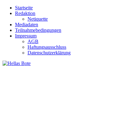
Zum
Startseite
Inhalt
Redaktion
springen
Netiquette
Mediadaten
Teilnahmebedingungen
Impressum
AGB
Haftungsausschluss
Datenschutzerklärung
Hellas Bote
Taglich aktuelle Nachrichten für Deutschland und Griechenland