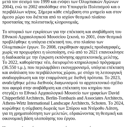
μετά τον σεισμό του 1999 και ενόψει των Ολυμπιακών Αγώνων
2004), ενώ το 2002 αποδόθηκε στο Υπουργείο Πολιτισμού και ο
περιβάλλων κήπος. Σήμερα κάθε επέμβαση στο μνημείο και στον
άμεσο χώρο του διέπεται από το ισχύον θεσμικό πλαίσιο
προστασίας της πολιτιστικής κληρονομιάς.
Το ιστορικό των εγκρίσεων για την επέκταση και αναβάθμιση του
Εθνικού Αρχαιολογικού Μουσείου ξεκινά, το 2001, όταν θεσμικά
προβλέφθηκε η υπόγεια επέκτασή του, στο πλαίσιο των
Ολυμπιακών έργων. Το 2008, εγκρίθηκαν αρχικές προδιαγραφές,
χωρίς να προχωρήσει η υλοποίηση, ενώ από το 2021 επανεκκίνησε
η διαδικασία με την έγκριση εκπόνησης αρχιτεκτονικής μελέτης.
Το 2022, καθορίστηκε νέο, διευρυμένο κτηριολογικό πρόγραμμα
(36.550 τ.μ.), που περιλαμβάνει εκσυγχρονισμό, υπόγεια επέκταση
και ανάπλαση του περιβάλλοντος χώρου, με στόχο τη λειτουργική
αναδιοργάνωση και την εναρμόνιση με διεθνή πρότυπα. Το 2023,
αναδείχθηκε μέσω διεθνούς διαγωνισμού το αρχιτεκτονικό σχέδιο
που αφορά στην αναβάθμιση και επέκταση του κτηρίου που
στεγάζει το Εθνικό Αρχαιολογικό Μουσείο των γραφείων David
Chipperfield Architects, Berlin-Tombazis and Associates Architects,
Athens-Wirtz International Landscape Architects, Schoten. Το 2024,
κυρώθηκε η σύμβαση δωρεάς των Σπύρου και Ντόροθυ Λάτση,
για τη χρηματοδότηση των μελετών, εδραιώνοντας τη θεσμική και
οικονομική βάση υλοποίησης του έργου.