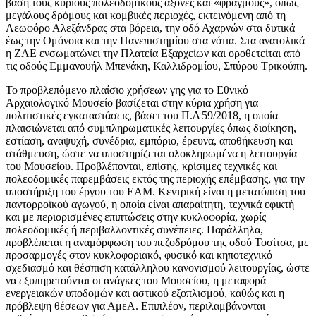
βάση τους κύριους πολεοδομικούς άξονες και «φραγμούς», όπως
μεγάλους δρόμους και κομβικές περιοχές, εκτεινόμενη από τη
Λεωφόρο Αλεξάνδρας στα βόρεια, την οδό Αχαρνών στα δυτικά
έως την Ομόνοια και την Πανεπιστημίου στα νότια. Στα ανατολικά
η ΖΑΕ ενσωματώνει την Πλατεία Εξαρχείων και οροθετείται από
τις οδούς Εμμανουήλ Μπενάκη, Καλλιδρομίου, Σπύρου Τρικούπη.
Το προβλεπόμενο πλαίσιο χρήσεων γης για το Εθνικό
Αρχαιολογικό Μουσείο βασίζεται στην κύρια χρήση για
πολιτιστικές εγκαταστάσεις, βάσει του Π.Δ 59/2018, η οποία
πλαισιώνεται από συμπληρωματικές λειτουργίες όπως διοίκηση,
εστίαση, αναψυχή, συνέδρια, εμπόριο, έρευνα, αποθήκευση και
στάθμευση, ώστε να υποστηρίζεται ολοκληρωμένα η λειτουργία
του Μουσείου. Προβλέπονται, επίσης, κρίσιμες τεχνικές και
πολεοδομικές παρεμβάσεις εκτός της περιοχής επέμβασης, για την
υποστήριξη του έργου του ΕΑΜ. Κεντρική είναι η μετατόπιση του
παντορροϊκού αγωγού, η οποία είναι απαραίτητη, τεχνικά εφικτή
και με περιορισμένες επιπτώσεις στην κυκλοφορία, χωρίς
πολεοδομικές ή περιβαλλοντικές συνέπειες. Παράλληλα,
προβλέπεται η αναμόρφωση του πεζοδρόμου της οδού Τοσίτσα, με
προσαρμογές στον κυκλοφοριακό, φυσικό και κηποτεχνικό
σχεδιασμό και θέσπιση κατάλληλου κανονισμού λειτουργίας, ώστε
να εξυπηρετούνται οι ανάγκες του Μουσείου, η μεταφορά
ενεργειακών υποδομών και αστικού εξοπλισμού, καθώς και η
πρόβλεψη θέσεων για ΑμεΑ. Επιπλέον, περιλαμβάνονται