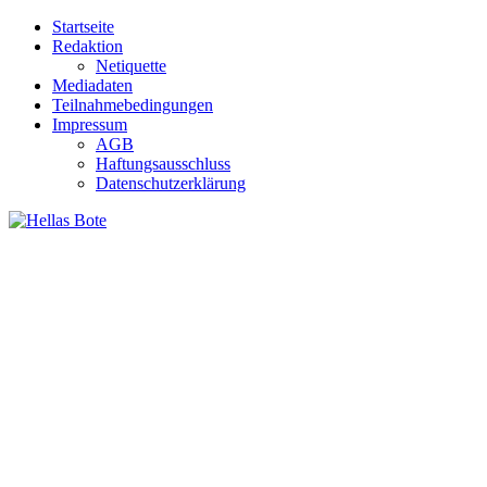
Zum
Startseite
Inhalt
Redaktion
springen
Netiquette
Mediadaten
Teilnahmebedingungen
Impressum
AGB
Haftungsausschluss
Datenschutzerklärung
Hellas Bote
Taglich aktuelle Nachrichten für Deutschland und Griechenland