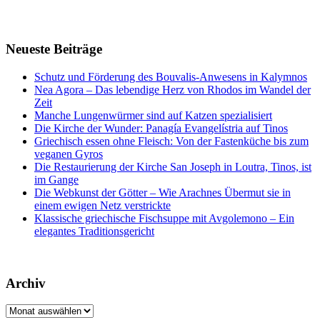
Neueste Beiträge
Schutz und Förderung des Bouvalis-Anwesens in Kalymnos
Nea Agora – Das lebendige Herz von Rhodos im Wandel der
Zeit
Manche Lungenwürmer sind auf Katzen spezialisiert
Die Kirche der Wunder: Panagía Evangelístria auf Tinos
Griechisch essen ohne Fleisch: Von der Fastenküche bis zum
veganen Gyros
Die Restaurierung der Kirche San Joseph in Loutra, Tinos, ist
im Gange
Die Webkunst der Götter – Wie Arachnes Übermut sie in
einem ewigen Netz verstrickte
Klassische griechische Fischsuppe mit Avgolemono – Ein
elegantes Traditionsgericht
Archiv
Archiv