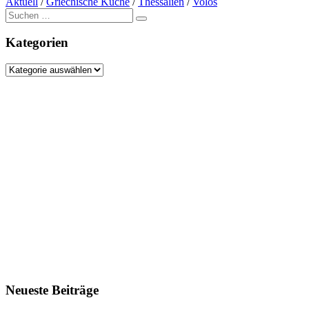
Aktuell
/
Griechische Küche
/
Thessalien
/
Volos
Suche
nach:
Kategorien
Kategorien
Neueste Beiträge