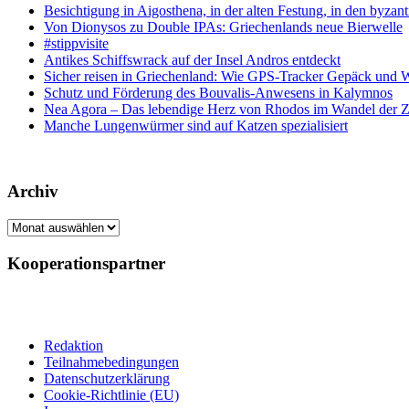
Besichtigung in Aigosthena, in der alten Festung, in den byz
Von Dionysos zu Double IPAs: Griechenlands neue Bierwelle
#stippvisite
Antikes Schiffswrack auf der Insel Andros entdeckt
Sicher reisen in Griechenland: Wie GPS-Tracker Gepäck und 
Schutz und Förderung des Bouvalis-Anwesens in Kalymnos
Nea Agora – Das lebendige Herz von Rhodos im Wandel der Z
Manche Lungenwürmer sind auf Katzen spezialisiert
Archiv
Archiv
Kooperationspartner
Redaktion
Teilnahmebedingungen
Datenschutzerklärung
Cookie-Richtlinie (EU)