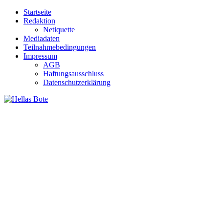
Zum
Startseite
Inhalt
Redaktion
springen
Netiquette
Mediadaten
Teilnahmebedingungen
Impressum
AGB
Haftungsausschluss
Datenschutzerklärung
Hellas Bote
Taglich aktuelle Nachrichten für Deutschland und Griechenland