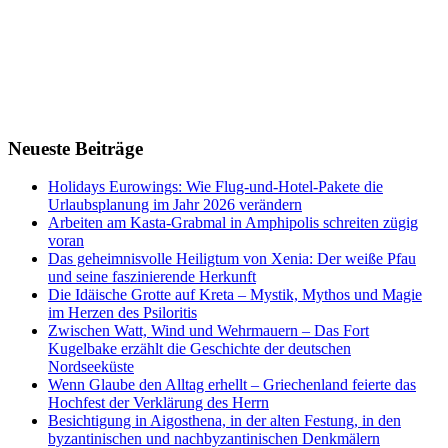
Neueste Beiträge
Holidays Eurowings: Wie Flug-und-Hotel-Pakete die
Urlaubsplanung im Jahr 2026 verändern
Arbeiten am Kasta-Grabmal in Amphipolis schreiten zügig
voran
Das geheimnisvolle Heiligtum von Xenia: Der weiße Pfau
und seine faszinierende Herkunft
Die Idäische Grotte auf Kreta – Mystik, Mythos und Magie
im Herzen des Psiloritis
Zwischen Watt, Wind und Wehrmauern – Das Fort
Kugelbake erzählt die Geschichte der deutschen
Nordseeküste
Wenn Glaube den Alltag erhellt – Griechenland feierte das
Hochfest der Verklärung des Herrn
Besichtigung in Aigosthena, in der alten Festung, in den
byzantinischen und nachbyzantinischen Denkmälern