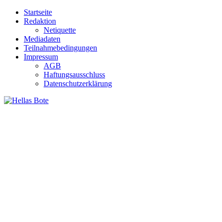
Zum
Startseite
Inhalt
Redaktion
springen
Netiquette
Mediadaten
Teilnahmebedingungen
Impressum
AGB
Haftungsausschluss
Datenschutzerklärung
Hellas Bote
Taglich aktuelle Nachrichten für Deutschland und Griechenland