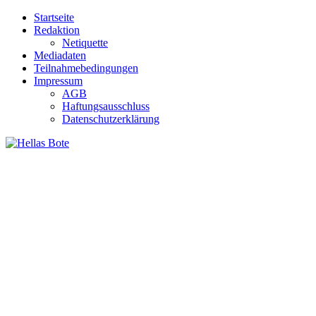
Zum
Startseite
Inhalt
Redaktion
springen
Netiquette
Mediadaten
Teilnahmebedingungen
Impressum
AGB
Haftungsausschluss
Datenschutzerklärung
Hellas Bote
Taglich aktuelle Nachrichten für Deutschland und Griechenland