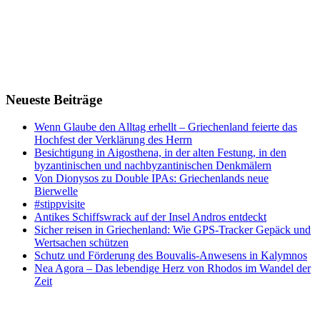
Neueste Beiträge
Wenn Glaube den Alltag erhellt – Griechenland feierte das
Hochfest der Verklärung des Herrn
Besichtigung in Aigosthena, in der alten Festung, in den
byzantinischen und nachbyzantinischen Denkmälern
Von Dionysos zu Double IPAs: Griechenlands neue
Bierwelle
#stippvisite
Antikes Schiffswrack auf der Insel Andros entdeckt
Sicher reisen in Griechenland: Wie GPS-Tracker Gepäck und
Wertsachen schützen
Schutz und Förderung des Bouvalis-Anwesens in Kalymnos
Nea Agora – Das lebendige Herz von Rhodos im Wandel der
Zeit