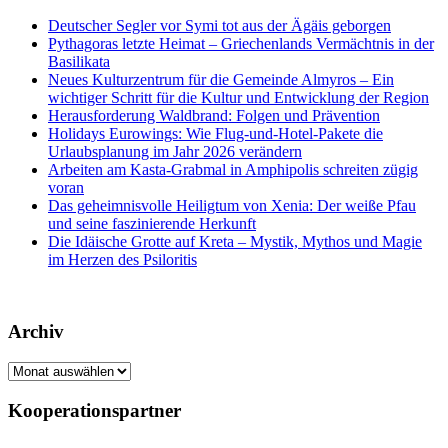
Deutscher Segler vor Symi tot aus der Ägäis geborgen
Pythagoras letzte Heimat – Griechenlands Vermächtnis in der
Basilikata
Neues Kulturzentrum für die Gemeinde Almyros – Ein
wichtiger Schritt für die Kultur und Entwicklung der Region
Herausforderung Waldbrand: Folgen und Prävention
Holidays Eurowings: Wie Flug-und-Hotel-Pakete die
Urlaubsplanung im Jahr 2026 verändern
Arbeiten am Kasta-Grabmal in Amphipolis schreiten zügig
voran
Das geheimnisvolle Heiligtum von Xenia: Der weiße Pfau
und seine faszinierende Herkunft
Die Idäische Grotte auf Kreta – Mystik, Mythos und Magie
im Herzen des Psiloritis
Archiv
Archiv
Kooperationspartner