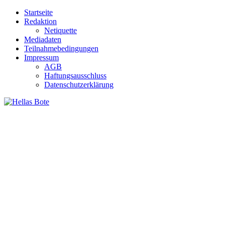
Zum
Startseite
Inhalt
Redaktion
springen
Netiquette
Mediadaten
Teilnahmebedingungen
Impressum
AGB
Haftungsausschluss
Datenschutzerklärung
Hellas Bote
Taglich aktuelle Nachrichten für Deutschland und Griechenland