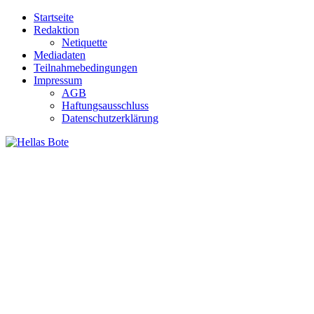
Zum
Startseite
Inhalt
Redaktion
springen
Netiquette
Mediadaten
Teilnahmebedingungen
Impressum
AGB
Haftungsausschluss
Datenschutzerklärung
Hellas Bote
Taglich aktuelle Nachrichten für Deutschland und Griechenland