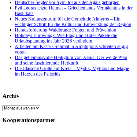
Deutscher Segler vor Symi tot aus der Ägäis geborgen
Pythagoras letzte Heimat – Griechenlands Vermächtnis in der
Basilikata
Neues Kulturzentrum für die Gemeinde Almyros – Ein
wichtiger Schritt für die Kultur und Entwicklung der Region
Herausforderung Waldbrand: Folgen und Prävention
Holidays Eurowings: Wie Flug-und-Hotel-Pakete die
Urlaubsplanung im Jahr 2026 verändern
Arbeiten am Kasta-Grabmal in Amphipolis schreiten zügig
voran
Das geheimnisvolle Heiligtum von Xenia: Der weiße Pfau
und seine faszinierende Herkunft
Die Idäische Grotte auf Kreta – Mystik, Mythos und Magie
im Herzen des Psiloritis
Archiv
Archiv
Kooperationspartner