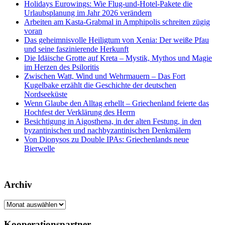
Holidays Eurowings: Wie Flug-und-Hotel-Pakete die
Urlaubsplanung im Jahr 2026 verändern
Arbeiten am Kasta-Grabmal in Amphipolis schreiten zügig
voran
Das geheimnisvolle Heiligtum von Xenia: Der weiße Pfau
und seine faszinierende Herkunft
Die Idäische Grotte auf Kreta – Mystik, Mythos und Magie
im Herzen des Psiloritis
Zwischen Watt, Wind und Wehrmauern – Das Fort
Kugelbake erzählt die Geschichte der deutschen
Nordseeküste
Wenn Glaube den Alltag erhellt – Griechenland feierte das
Hochfest der Verklärung des Herrn
Besichtigung in Aigosthena, in der alten Festung, in den
byzantinischen und nachbyzantinischen Denkmälern
Von Dionysos zu Double IPAs: Griechenlands neue
Bierwelle
Archiv
Archiv
Kooperationspartner