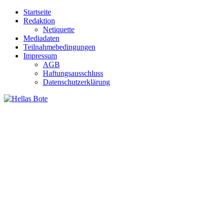
Zum
Startseite
Inhalt
Redaktion
springen
Netiquette
Mediadaten
Teilnahmebedingungen
Impressum
AGB
Haftungsausschluss
Datenschutzerklärung
Hellas Bote
Taglich aktuelle Nachrichten für Deutschland und Griechenland