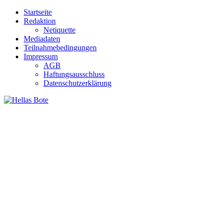
Zum
Startseite
Inhalt
Redaktion
springen
Netiquette
Mediadaten
Teilnahmebedingungen
Impressum
AGB
Haftungsausschluss
Datenschutzerklärung
Hellas Bote
Taglich aktuelle Nachrichten für Deutschland und Griechenland