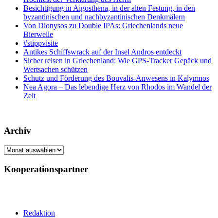
Besichtigung in Aigosthena, in der alten Festung, in den
byzantinischen und nachbyzantinischen Denkmälern
Von Dionysos zu Double IPAs: Griechenlands neue
Bierwelle
#stippvisite
Antikes Schiffswrack auf der Insel Andros entdeckt
Sicher reisen in Griechenland: Wie GPS-Tracker Gepäck und
Wertsachen schützen
Schutz und Förderung des Bouvalis-Anwesens in Kalymnos
Nea Agora – Das lebendige Herz von Rhodos im Wandel der
Zeit
Archiv
Archiv
Kooperationspartner
Redaktion