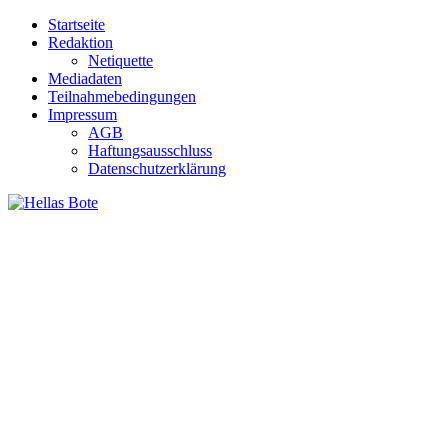
Zum
Startseite
Inhalt
Redaktion
springen
Netiquette
Mediadaten
Teilnahmebedingungen
Impressum
AGB
Haftungsausschluss
Datenschutzerklärung
Hellas Bote
Taglich aktuelle Nachrichten für Deutschland und Griechenland