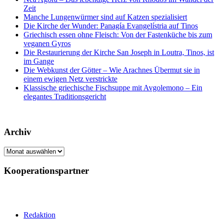
Zeit
Manche Lungenwürmer sind auf Katzen spezialisiert
Die Kirche der Wunder: Panagía Evangelístria auf Tinos
Griechisch essen ohne Fleisch: Von der Fastenküche bis zum
veganen Gyros
Die Restaurierung der Kirche San Joseph in Loutra, Tinos, ist
im Gange
Die Webkunst der Götter – Wie Arachnes Übermut sie in
einem ewigen Netz verstrickte
Klassische griechische Fischsuppe mit Avgolemono – Ein
elegantes Traditionsgericht
Archiv
Archiv
Kooperationspartner
Redaktion