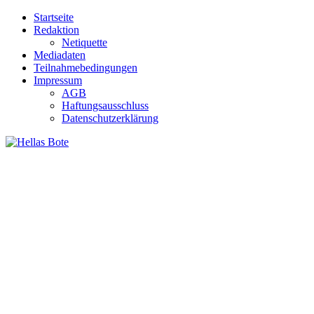
Zum
Startseite
Inhalt
Redaktion
springen
Netiquette
Mediadaten
Teilnahmebedingungen
Impressum
AGB
Haftungsausschluss
Datenschutzerklärung
Hellas Bote
Taglich aktuelle Nachrichten für Deutschland und Griechenland