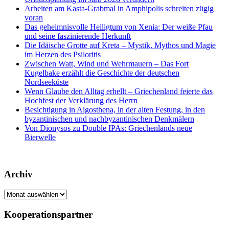
Arbeiten am Kasta-Grabmal in Amphipolis schreiten zügig
voran
Das geheimnisvolle Heiligtum von Xenia: Der weiße Pfau
und seine faszinierende Herkunft
Die Idäische Grotte auf Kreta – Mystik, Mythos und Magie
im Herzen des Psiloritis
Zwischen Watt, Wind und Wehrmauern – Das Fort
Kugelbake erzählt die Geschichte der deutschen
Nordseeküste
Wenn Glaube den Alltag erhellt – Griechenland feierte das
Hochfest der Verklärung des Herrn
Besichtigung in Aigosthena, in der alten Festung, in den
byzantinischen und nachbyzantinischen Denkmälern
Von Dionysos zu Double IPAs: Griechenlands neue
Bierwelle
Archiv
Archiv
Kooperationspartner