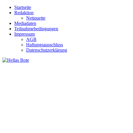
Zum
Startseite
Inhalt
Redaktion
springen
Netiquette
Mediadaten
Teilnahmebedingungen
Impressum
AGB
Haftungsausschluss
Datenschutzerklärung
Hellas Bote
Taglich aktuelle Nachrichten für Deutschland und Griechenland