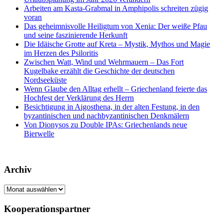
Arbeiten am Kasta-Grabmal in Amphipolis schreiten zügig
voran
Das geheimnisvolle Heiligtum von Xenia: Der weiße Pfau
und seine faszinierende Herkunft
Die Idäische Grotte auf Kreta – Mystik, Mythos und Magie
im Herzen des Psiloritis
Zwischen Watt, Wind und Wehrmauern – Das Fort
Kugelbake erzählt die Geschichte der deutschen
Nordseeküste
Wenn Glaube den Alltag erhellt – Griechenland feierte das
Hochfest der Verklärung des Herrn
Besichtigung in Aigosthena, in der alten Festung, in den
byzantinischen und nachbyzantinischen Denkmälern
Von Dionysos zu Double IPAs: Griechenlands neue
Bierwelle
Archiv
Archiv
Kooperationspartner