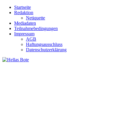
Zum
Startseite
Inhalt
Redaktion
springen
Netiquette
Mediadaten
Teilnahmebedingungen
Impressum
AGB
Haftungsausschluss
Datenschutzerklärung
Hellas Bote
Taglich aktuelle Nachrichten für Deutschland und Griechenland