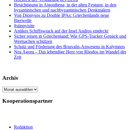
Besichtigung in Aigosthena, in der alten Festung, in den
byzantinischen und nachbyzantinischen Denkmälern
Von Dionysos zu Double IPAs: Griechenlands neue
Bierwelle
#stippvisite
Antikes Schiffswrack auf der Insel Andros entdeckt
Sicher reisen in Griechenland: Wie GPS-Tracker Gepäck und
Wertsachen schützen
Schutz und Förderung des Bouvalis-Anwesens in Kalymnos
Nea Agora – Das lebendige Herz von Rhodos im Wandel der
Zeit
Archiv
Archiv
Kooperationspartner
Redaktion