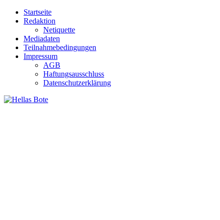
Zum
Startseite
Inhalt
Redaktion
springen
Netiquette
Mediadaten
Teilnahmebedingungen
Impressum
AGB
Haftungsausschluss
Datenschutzerklärung
Hellas Bote
Taglich aktuelle Nachrichten für Deutschland und Griechenland