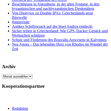
Besichtigung in Aigosthena, in der alten Festung, in den
byzantinischen und nachbyzantinischen Denkmälern
Von Dionysos zu Double IPAs: Griechenlands neue
Bierwelle
#stippvisite
Antikes Schiffswrack auf der Insel Andros entdeckt
Sicher reisen in Griechenland: Wie GPS-Tracker Gepäck und
Wertsachen schützen
Schutz und Förderung des Bouvalis-Anwesens in Kalymnos
Nea Agora – Das lebendige Herz von Rhodos im Wandel der
Zeit
Archiv
Archiv
Kooperationspartner
Redaktion