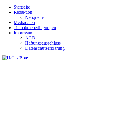
Zum
Startseite
Inhalt
Redaktion
springen
Netiquette
Mediadaten
Teilnahmebedingungen
Impressum
AGB
Haftungsausschluss
Datenschutzerklärung
Hellas Bote
Taglich aktuelle Nachrichten für Deutschland und Griechenland