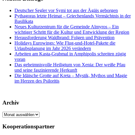
Deutscher Segler vor Symi tot aus der Ägäis geborgen
Pythagoras letzte Heimat – Griechenlands Vermächtnis in der
Basilikata
Neues Kulturzentrum für die Gemeinde Almyros – Ein
wichtiger Schritt für die Kultur und Entwicklung der Region
Herausforderung Waldbrand: Folgen und Prävention
Holidays Eurowings: Wie Flug-und-Hotel-Pakete die
Urlaubsplanung im Jahr 2026 verändern
Arbeiten am Kasta-Grabmal in Amphipolis schreiten zügig
voran
Das geheimnisvolle Heiligtum von Xenia: Der weiße Pfau
und seine faszinierende Herkunft
Die Idäische Grotte auf Kreta – Mystik, Mythos und Magie
im Herzen des Psiloritis
Archiv
Archiv
Kooperationspartner