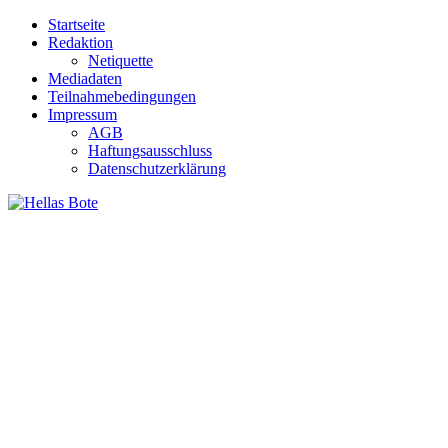
Zum
Startseite
Inhalt
Redaktion
springen
Netiquette
Mediadaten
Teilnahmebedingungen
Impressum
AGB
Haftungsausschluss
Datenschutzerklärung
Hellas Bote
Taglich aktuelle Nachrichten für Deutschland und Griechenland