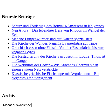
Neueste Beiträge
Schutz und Förderung des Bouvalis-Anwesens in Kalymnos
Nea Agora – Das lebendige Herz von Rhodos im Wandel der
Zeit
Manche Lungenwürmer sind auf Katzen spezialisiert
Die Kirche der Wunder: Panagía Evangelístria auf Tinos
Griechisch essen ohne Fleisch: Von der Fastenküche bis zum
veganen Gyros
Die Restaurierung der Kirche San Joseph in Loutra, Tinos, ist
im Gange
Die Webkunst der Götter – Wie Arachnes Übermut sie in
einem ewigen Netz verstrickte
Klassische griechische Fischsuppe mit Avgolemono – Ein
elegantes Traditionsgericht
Archiv
Archiv