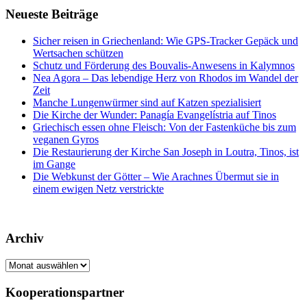
Neueste Beiträge
Sicher reisen in Griechenland: Wie GPS-Tracker Gepäck und
Wertsachen schützen
Schutz und Förderung des Bouvalis-Anwesens in Kalymnos
Nea Agora – Das lebendige Herz von Rhodos im Wandel der
Zeit
Manche Lungenwürmer sind auf Katzen spezialisiert
Die Kirche der Wunder: Panagía Evangelístria auf Tinos
Griechisch essen ohne Fleisch: Von der Fastenküche bis zum
veganen Gyros
Die Restaurierung der Kirche San Joseph in Loutra, Tinos, ist
im Gange
Die Webkunst der Götter – Wie Arachnes Übermut sie in
einem ewigen Netz verstrickte
Archiv
Archiv
Kooperationspartner