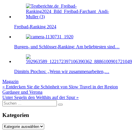
Freibad-Ranking 2024
Burgen- und Schlösser-Ranking: Am beliebtesten sind…
Dimitris Ptochos: „Wenn wir zusammenarbeiten,…
Magazin
Beitragsnavigation
« Entdecken Sie die Schönheit von Slow Travel in der Region
Gardasee und Verona
Unter Segeln den Welthits auf der Spur »
Suche
nach:
Kategorien
Kategorien