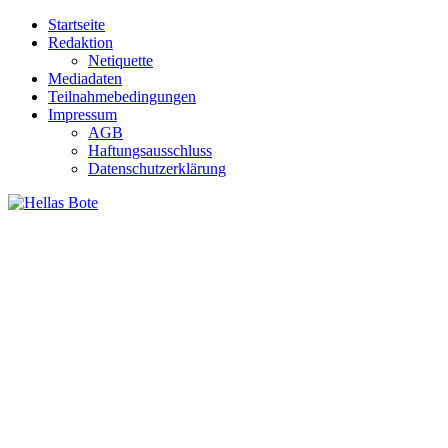
Zum
Startseite
Inhalt
Redaktion
springen
Netiquette
Mediadaten
Teilnahmebedingungen
Impressum
AGB
Haftungsausschluss
Datenschutzerklärung
Hellas Bote
Taglich aktuelle Nachrichten für Deutschland und Griechenland