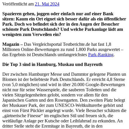
Veröffentlicht am
21. Mai 2024
Spazieren gehen, joggen oder einfach nur auf einer Bank
sitzen: Kaum ein Ort eignet sich besser dafür als ein öffentlicher
Park. Doch wo befindet sich der in den Augen der Besucher
schönste Park Deutschlands? Und welche Parkanlage lädt am
wenigsten zum Verweilen ein?
Magazin –
Das Vergleichsportal Testberichte.de hat fast 1,8
Millionen Online-Bewertungen zu rund 1.800 Parks ausgewertet –
das Ergebnis ist Deutschlands umfangreichstes
Park-Ranking
.
Die Top 3 sind in Hamburg, Muskau und Bayreuth
Der zwischen Hamburger Messe und Dammtor gelegene Planten un
Blomen ist der beliebteste Park Deutschlands. Er erreicht 4,8 Sterne
(von 5,0 möglichen) und wird in über 20.000 Google-Bewertungen
nicht nur für seine Wasserspiele, die sauberen Toiletten und die
vielen Sitzgelegenheiten gelobt, sondern vor allem für den
Japanischen Garten und den Rosengarten. Den zweiten Platz belegt
der Muskauer Park, der zum UNESCO-Weltkulturerbe gehört und
einst von Fürst Pückler angelegt wurde. Viele Besucher schätzen die
„gärtnerische Finesse“ im englischen Stil und freuen sich, die
weitläufige Anlage per Kutsche oder Leihfahrrad zu erkunden. An
dritter Stelle steht die Eremitage in Bayreuth, die in den